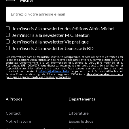
Michel
Newsletters
Je m’inscris à la newsletter des éditions Albin Michel
Je m'inscris à la newsletter M.C. Beaton
Je m’inscris à la newsletter Vie pratique
Je m’inscris à la newsletter Jeunesse & BD
Les informations dans ce formulaire sont toutes obligatoires, et sont collectées et traitées par
la société Editions Albin Michel, afin de recevoir nos newsletters au format digital si vous le
souhaitez. Conformément à la Loi Informatique et Libertés du 06/01/1978 modifiée et au
Règlement (UE) 2016/679, vous disposez notamment d'un droit d'accès, de rectification et
d’opposition aux informations vous concernant. Vous pouvez exercer ces droits en nous
contactant par courriel à
info-site@albin-michel.fr
ou par courrier à Editions Albin Michel,
Service Communication digitale, 22 rue Huyghens, 75014 Paris.
Plus d’information sur notre
politique de protection de vos données personnelles
.
A Propos
Départements
Contact
Littérature
Notre histoire
Essais & docs