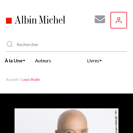
Aller
au
contenu
principal
À la Une
Auteurs
Livres
Accueil
Louis Bodin