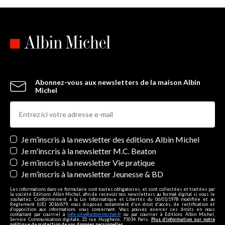
Abonnez-vous aux newsletters de la maison Albin
Michel
Newsletters
Je m’inscris à la newsletter des éditions Albin Michel
Je m'inscris à la newsletter M.C. Beaton
Je m’inscris à la newsletter Vie pratique
Je m’inscris à la newsletter Jeunesse & BD
Les informations dans ce formulaire sont toutes obligatoires, et sont collectées et traitées par
la société Editions Albin Michel, afin de recevoir nos newsletters au format digital si vous le
souhaitez. Conformément à la Loi Informatique et Libertés du 06/01/1978 modifiée et au
Règlement (UE) 2016/679, vous disposez notamment d'un droit d'accès, de rectification et
d’opposition aux informations vous concernant. Vous pouvez exercer ces droits en nous
contactant par courriel à
info-site@albin-michel.fr
ou par courrier à Editions Albin Michel,
Service Communication digitale, 22 rue Huyghens, 75014 Paris.
Plus d’information sur notre
politique de protection de vos données personnelles
.