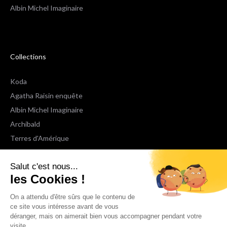
Albin Michel Imaginaire
Collections
Koda
Agatha Raisin enquête
Albin Michel Imaginaire
Archibald
Terres d'Amérique
Espaces Libres Poche
Salut c'est nous...
NOX
les Cookies !
Wiz
Voir toutes les collections
On a attendu d'être sûrs que le contenu de
ce site vous intéresse avant de vous
déranger, mais on aimerait bien vous accompagner pendant votre
Nous suivre
visite...