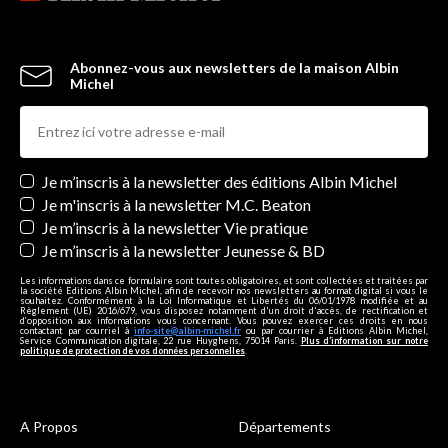
Abonnez-vous aux newsletters de la maison Albin
Michel
Newsletters
Je m’inscris à la newsletter des éditions Albin Michel
Je m'inscris à la newsletter M.C. Beaton
Je m’inscris à la newsletter Vie pratique
Je m’inscris à la newsletter Jeunesse & BD
Les informations dans ce formulaire sont toutes obligatoires, et sont collectées et traitées par
la société Editions Albin Michel, afin de recevoir nos newsletters au format digital si vous le
souhaitez. Conformément à la Loi Informatique et Libertés du 06/01/1978 modifiée et au
Règlement (UE) 2016/679, vous disposez notamment d'un droit d'accès, de rectification et
d’opposition aux informations vous concernant. Vous pouvez exercer ces droits en nous
contactant par courriel à
info-site@albin-michel.fr
ou par courrier à Editions Albin Michel,
Service Communication digitale, 22 rue Huyghens, 75014 Paris.
Plus d’information sur notre
politique de protection de vos données personnelles
.
A Propos
Départements