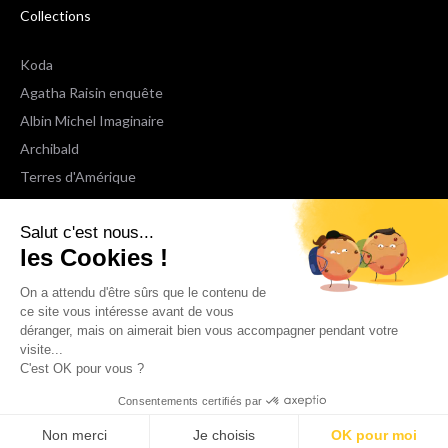
Collections
Koda
Agatha Raisin enquête
Albin Michel Imaginaire
Archibald
Terres d'Amérique
Espaces Libres Poche
Salut c'est nous...
NOX
les Cookies !
Wiz
Voir toutes les collections
On a attendu d'être sûrs que le contenu de
ce site vous intéresse avant de vous
déranger, mais on aimerait bien vous accompagner pendant votre
Nous suivre
visite...
C'est OK pour vous ?
Consentements certifiés par
Non merci
Je choisis
OK pour moi