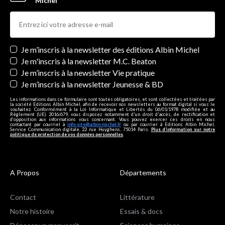
Michel
Newsletters
Je m’inscris à la newsletter des éditions Albin Michel
Je m'inscris à la newsletter M.C. Beaton
Je m’inscris à la newsletter Vie pratique
Je m’inscris à la newsletter Jeunesse & BD
Les informations dans ce formulaire sont toutes obligatoires, et sont collectées et traitées par
la société Editions Albin Michel, afin de recevoir nos newsletters au format digital si vous le
souhaitez. Conformément à la Loi Informatique et Libertés du 06/01/1978 modifiée et au
Règlement (UE) 2016/679, vous disposez notamment d'un droit d'accès, de rectification et
d’opposition aux informations vous concernant. Vous pouvez exercer ces droits en nous
contactant par courriel à
info-site@albin-michel.fr
ou par courrier à Editions Albin Michel,
Service Communication digitale, 22 rue Huyghens, 75014 Paris.
Plus d’information sur notre
politique de protection de vos données personnelles
.
A Propos
Départements
Contact
Littérature
Notre histoire
Essais & docs