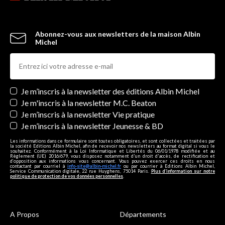
Abonnez-vous aux newsletters de la maison Albin
Michel
Newsletters
Je m’inscris à la newsletter des éditions Albin Michel
Je m'inscris à la newsletter M.C. Beaton
Je m’inscris à la newsletter Vie pratique
Je m’inscris à la newsletter Jeunesse & BD
Les informations dans ce formulaire sont toutes obligatoires, et sont collectées et traitées par
la société Editions Albin Michel, afin de recevoir nos newsletters au format digital si vous le
souhaitez. Conformément à la Loi Informatique et Libertés du 06/01/1978 modifiée et au
Règlement (UE) 2016/679, vous disposez notamment d'un droit d'accès, de rectification et
d’opposition aux informations vous concernant. Vous pouvez exercer ces droits en nous
contactant par courriel à
info-site@albin-michel.fr
ou par courrier à Editions Albin Michel,
Service Communication digitale, 22 rue Huyghens, 75014 Paris.
Plus d’information sur notre
politique de protection de vos données personnelles
.
A Propos
Départements