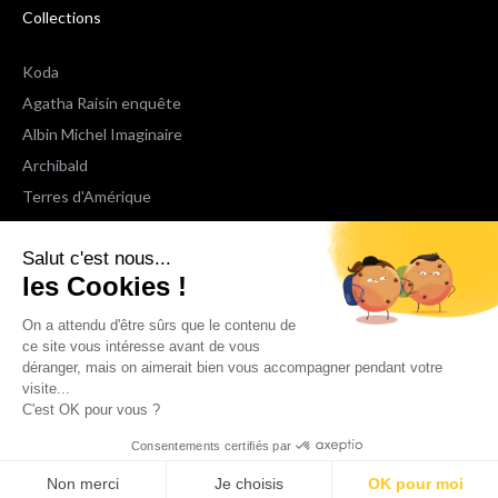
Collections
Koda
Agatha Raisin enquête
Albin Michel Imaginaire
Archibald
Terres d'Amérique
Espaces Libres Poche
Salut c'est nous...
NOX
les Cookies !
Wiz
Voir toutes les collections
On a attendu d'être sûrs que le contenu de
ce site vous intéresse avant de vous
déranger, mais on aimerait bien vous accompagner pendant votre
Nous suivre
visite...
C'est OK pour vous ?
Consentements certifiés par
Non merci
Je choisis
OK pour moi