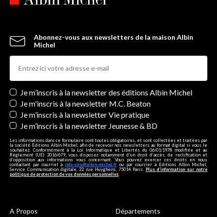
Abonnez-vous aux newsletters de la maison Albin
Michel
Newsletters
Je m’inscris à la newsletter des éditions Albin Michel
Je m'inscris à la newsletter M.C. Beaton
Je m’inscris à la newsletter Vie pratique
Je m’inscris à la newsletter Jeunesse & BD
Les informations dans ce formulaire sont toutes obligatoires, et sont collectées et traitées par
la société Editions Albin Michel, afin de recevoir nos newsletters au format digital si vous le
souhaitez. Conformément à la Loi Informatique et Libertés du 06/01/1978 modifiée et au
Règlement (UE) 2016/679, vous disposez notamment d'un droit d'accès, de rectification et
d’opposition aux informations vous concernant. Vous pouvez exercer ces droits en nous
contactant par courriel à
info-site@albin-michel.fr
ou par courrier à Editions Albin Michel,
Service Communication digitale, 22 rue Huyghens, 75014 Paris.
Plus d’information sur notre
politique de protection de vos données personnelles
.
A Propos
Départements