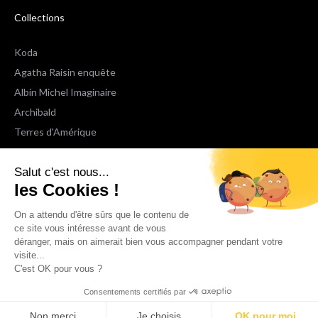
Collections
Koda
Agatha Raisin enquête
Albin Michel Imaginaire
Archibald
Terres d'Amérique
Espaces Libres Poche
Salut c'est nous...
NOX
les Cookies !
Wiz
Voir toutes les collections
On a attendu d'être sûrs que le contenu de
ce site vous intéresse avant de vous
déranger, mais on aimerait bien vous accompagner pendant votre
Nous suivre
visite...
C'est OK pour vous ?
Consentements certifiés par
Non merci
Je choisis
OK pour moi