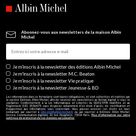
Abonnez-vous aux newsletters de la maison Albin
Michel
Newsletters
Je m’inscris à la newsletter des éditions Albin Michel
Je m'inscris à la newsletter M.C. Beaton
Je m’inscris à la newsletter Vie pratique
Je m’inscris à la newsletter Jeunesse & BD
Les informations dans ce formulaire sont toutes obligatoires, et sont collectées et traitées par
la société Editions Albin Michel, afin de recevoir nos newsletters au format digital si vous le
souhaitez. Conformément à la Loi Informatique et Libertés du 06/01/1978 modifiée et au
Règlement (UE) 2016/679, vous disposez notamment d'un droit d'accès, de rectification et
d’opposition aux informations vous concernant. Vous pouvez exercer ces droits en nous
contactant par courriel à
info-site@albin-michel.fr
ou par courrier à Editions Albin Michel,
Service Communication digitale, 22 rue Huyghens, 75014 Paris.
Plus d’information sur notre
politique de protection de vos données personnelles
.