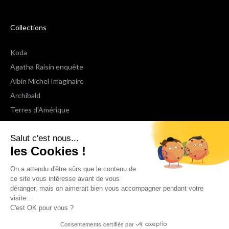
Collections
Koda
Agatha Raisin enquête
Albin Michel Imaginaire
Archibald
Terres d'Amérique
Espaces Libres Poche
Salut c'est nous...
NOX
les Cookies !
Wiz
Voir toutes les collections
On a attendu d'être sûrs que le contenu de
ce site vous intéresse avant de vous
déranger, mais on aimerait bien vous accompagner pendant votre
Nous suivre
visite...
C'est OK pour vous ?
Consentements certifiés par