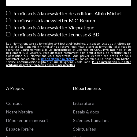
Newsletters
Je m’inscris à la newsletter des éditions Albin Michel
Je m'inscris à la newsletter M.C. Beaton
Je m’inscris à la newsletter Vie pratique
Je m’inscris à la newsletter Jeunesse & BD
Les informations dans ce formulaire sont toutes obligatoires, et sont collectées et traitées par
la société Editions Albin Michel, afin de recevoir nos newsletters au format digital si vous le
souhaitez. Conformément à la Loi Informatique et Libertés du 06/01/1978 modifiée et au
Règlement (UE) 2016/679, vous disposez notamment d'un droit d'accès, de rectification et
d’opposition aux informations vous concernant. Vous pouvez exercer ces droits en nous
contactant par courriel à
info-site@albin-michel.fr
ou par courrier à Editions Albin Michel,
Service Communication digitale, 22 rue Huyghens, 75014 Paris.
Plus d’information sur notre
politique de protection de vos données personnelles
.
A Propos
Départements
Contact
Littérature
Notre histoire
Essais & docs
Déposer un manuscrit
Sciences humaines
Espace libraire
Spiritualités