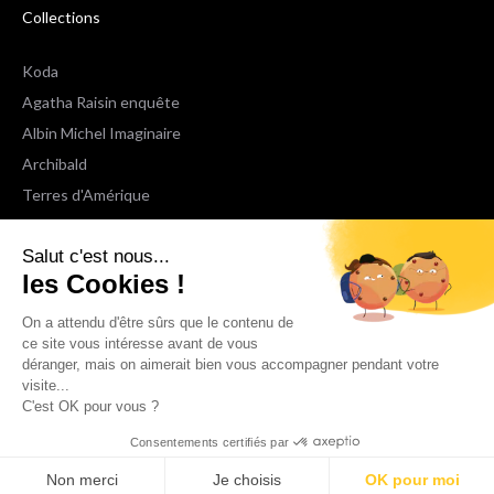
Collections
Koda
Agatha Raisin enquête
Albin Michel Imaginaire
Archibald
Terres d'Amérique
Espaces Libres Poche
Salut c'est nous...
NOX
les Cookies !
Wiz
Voir toutes les collections
On a attendu d'être sûrs que le contenu de
ce site vous intéresse avant de vous
déranger, mais on aimerait bien vous accompagner pendant votre
Nous suivre
visite...
C'est OK pour vous ?
Consentements certifiés par
Non merci
Je choisis
OK pour moi