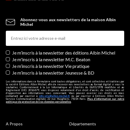
Abonnez-vous aux newsletters de la maison Albin
Michel
Newsletters
Je m’inscris à la newsletter des éditions Albin Michel
Je m'inscris à la newsletter M.C. Beaton
Je m’inscris à la newsletter Vie pratique
Je m’inscris à la newsletter Jeunesse & BD
Les informations dans ce formulaire sont toutes obligatoires, et sont collectées et traitées par
la société Editions Albin Michel, afin de recevoir nos newsletters au format digital si vous le
souhaitez. Conformément à la Loi Informatique et Libertés du 06/01/1978 modifiée et au
Règlement (UE) 2016/679, vous disposez notamment d'un droit d'accès, de rectification et
d’opposition aux informations vous concernant. Vous pouvez exercer ces droits en nous
contactant par courriel à
info-site@albin-michel.fr
ou par courrier à Editions Albin Michel,
Service Communication digitale, 22 rue Huyghens, 75014 Paris.
Plus d’information sur notre
politique de protection de vos données personnelles
.
A Propos
Départements