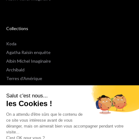
Collections
Koda
Agatha Raisin enquête
Albin Michel Imaginaire
Archibald
Terres d'Amérique
Espaces Libres Poche
Salut c'est nous...
NOX
les Cookies !
Wiz
Voir toutes les collections
On a attendu d'être sûrs que le contenu de
ce site vous intéresse avant de vous
déranger, mais on aimerait bien vous accompagner pendant votre
Nous suivre
visite...
C'est OK pour vous ?