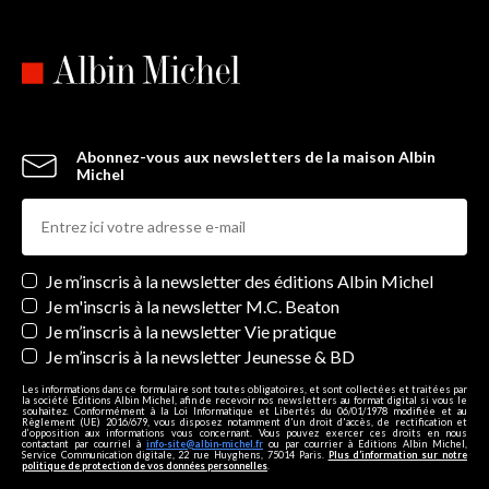
Abonnez-vous aux newsletters de la maison Albin
Michel
Newsletters
Je m’inscris à la newsletter des éditions Albin Michel
Je m'inscris à la newsletter M.C. Beaton
Je m’inscris à la newsletter Vie pratique
Je m’inscris à la newsletter Jeunesse & BD
Les informations dans ce formulaire sont toutes obligatoires, et sont collectées et traitées par
la société Editions Albin Michel, afin de recevoir nos newsletters au format digital si vous le
souhaitez. Conformément à la Loi Informatique et Libertés du 06/01/1978 modifiée et au
Règlement (UE) 2016/679, vous disposez notamment d'un droit d'accès, de rectification et
d’opposition aux informations vous concernant. Vous pouvez exercer ces droits en nous
contactant par courriel à
info-site@albin-michel.fr
ou par courrier à Editions Albin Michel,
Service Communication digitale, 22 rue Huyghens, 75014 Paris.
Plus d’information sur notre
politique de protection de vos données personnelles
.