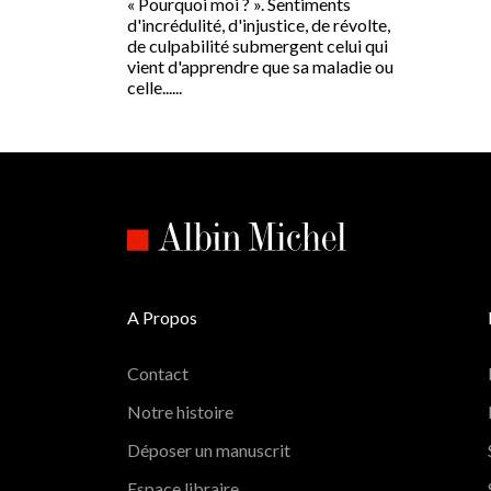
« Pourquoi moi ? ». Sentiments
d'incrédulité, d'injustice, de révolte,
de culpabilité submergent celui qui
vient d'apprendre que sa maladie ou
celle......
A Propos
Contact
Notre histoire
Déposer un manuscrit
Espace libraire