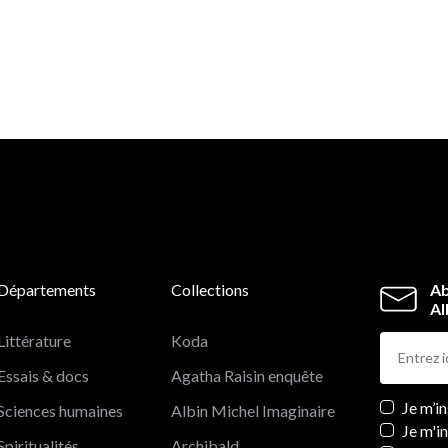
Départements
Collections
Ab
Al
Littérature
Koda
Essais & docs
Agatha Raisin enquête
Newslett
Je m’i
Sciences humaines
Albin Michel Imaginaire
Je m'i
Spiritualités
Archibald