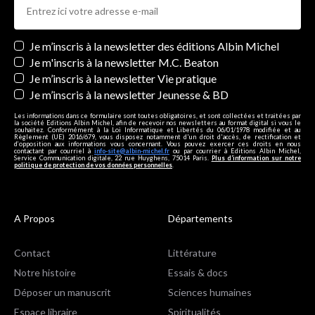
Newsletters
Je m’inscris à la newsletter des éditions Albin Michel
Je m'inscris à la newsletter M.C. Beaton
Je m’inscris à la newsletter Vie pratique
Je m’inscris à la newsletter Jeunesse & BD
Les informations dans ce formulaire sont toutes obligatoires, et sont collectées et traitées par
la société Editions Albin Michel, afin de recevoir nos newsletters au format digital si vous le
souhaitez. Conformément à la Loi Informatique et Libertés du 06/01/1978 modifiée et au
Règlement (UE) 2016/679, vous disposez notamment d'un droit d'accès, de rectification et
d’opposition aux informations vous concernant. Vous pouvez exercer ces droits en nous
contactant par courriel à
info-site@albin-michel.fr
ou par courrier à Editions Albin Michel,
Service Communication digitale, 22 rue Huyghens, 75014 Paris.
Plus d’information sur notre
politique de protection de vos données personnelles
.
A Propos
Départements
Contact
Littérature
Notre histoire
Essais & docs
Déposer un manuscrit
Sciences humaines
Espace libraire
Spiritualités