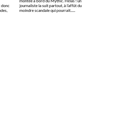
montée à bord du Mythic. Hélas ! un
t donc
journaliste la suit partout, à l’affût du
udes,
moindre scandale qui pourrait......