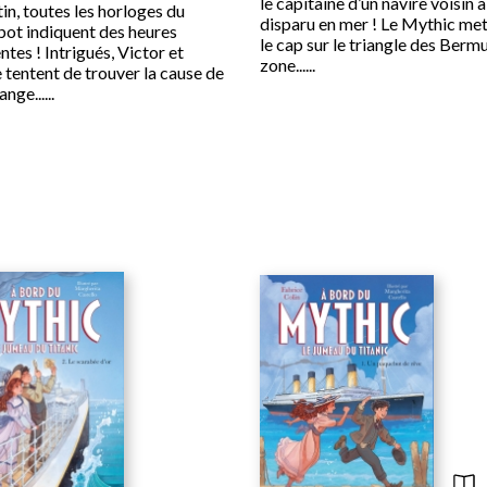
le capitaine d’un navire voisin a
in, toutes les horloges du
disparu en mer ! Le Mythic me
ot indiquent des heures
le cap sur le triangle des Berm
ntes ! Intrigués, Victor et
zone......
 tentent de trouver la cause de
nge......