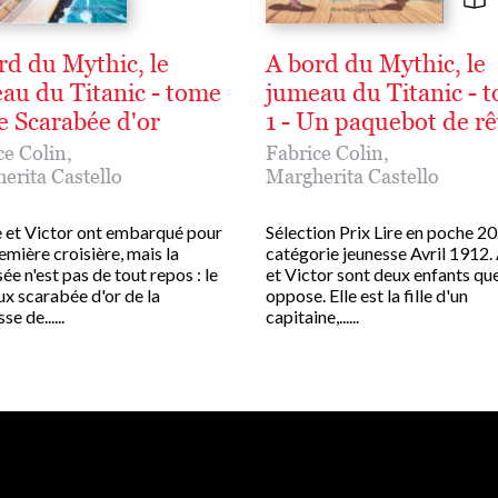
rd du Mythic, le
A bord du Mythic, le
au du Titanic - tome
jumeau du Titanic - 
Le Scarabée d'or
1 - Un paquebot de r
ce Colin
,
Fabrice Colin
,
erita Castello
Margherita Castello
 et Victor ont embarqué pour
Sélection Prix Lire en poche 20
emière croisière, mais la
catégorie jeunesse Avril 1912.
ée n'est pas de tout repos : le
et Victor sont deux enfants qu
ux scarabée d'or de la
oppose. Elle est la fille d'un
e de......
capitaine,......