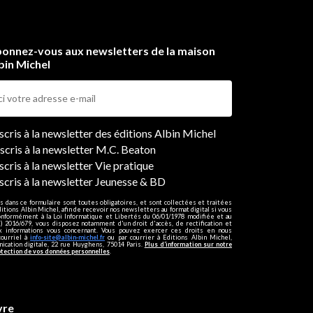
onnez-vous aux newsletters de la maison
bin Michel
ers
nscris à la newsletter des éditions Albin Michel
nscris à la newsletter M.C. Beaton
scris à la newsletter Vie pratique
nscris à la newsletter Jeunesse & BD
s dans ce formulaire sont toutes obligatoires, et sont collectées et traitées
ditions Albin Michel, afin de recevoir nos newsletters au format digital si vous
onformément à la Loi Informatique et Libertés du 06/01/1978 modifiée et au
 2016/679, vous disposez notamment d'un droit d'accès, de rectification et
ux informations vous concernant. Vous pouvez exercer ces droits en nous
courriel à
info-site@albin-michel.fr
ou par courrier à Editions Albin Michel,
cation digitale, 22 rue Huyghens, 75014 Paris.
Plus d’information sur notre
otection de vos données personnelles
.
vre