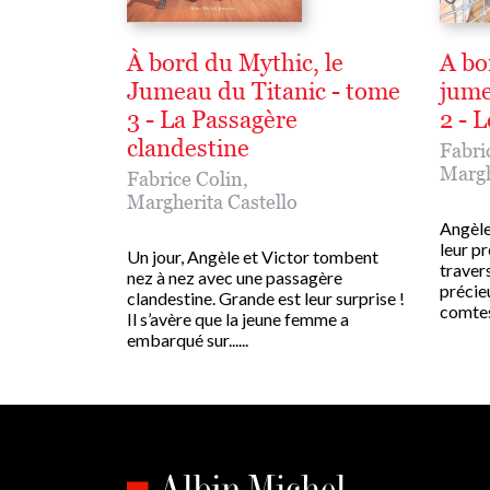
À bord du Mythic, le
A bo
Jumeau du Titanic - tome
jume
3 - La Passagère
2 - 
clandestine
Fabri
Margh
Fabrice Colin
,
Margherita Castello
Angèle
leur pr
Un jour, Angèle et Victor tombent
travers
nez à nez avec une passagère
précie
clandestine. Grande est leur surprise !
comtess
Il s’avère que la jeune femme a
embarqué sur......