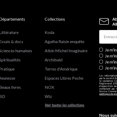
Départements
Collections
Ab
Al
Littérature
Koda
Essais & docs
Agatha Raisin enquête
Newslett
Je m’i
Sciences humaines
Albin Michel Imaginaire
Je m'i
Spiritualités
Archibald
Je m’in
Je m’i
Pratique
Terres d'Amérique
Les information
Jeunesse
Espaces Libres Poche
par la société E
le souhaitez. C
Règlement (UE)
Beaux livres
NOX
d’opposition a
contactant par 
Service Communi
politique de pr
BD
Wiz
Voir toutes les collections
Nous sui