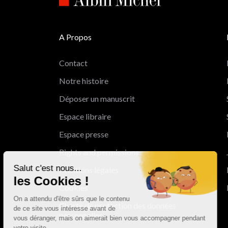
A Propos
Contact
Notre histoire
Déposer un manuscrit
Espace libraire
Espace presse
Rights and permissions
Salut c'est nous...
Mentions légales
les Cookies !
Cookies
On a attendu d'être sûrs que le contenu
Charte de protection des données
de ce site vous intéresse avant de
personnelles
vous déranger, mais on aimerait bien vous accompagner pendant
votre visite...