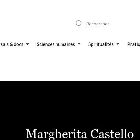
sais & docs
Sciences humaines
Spiritualités
Prati
Margherita Castello