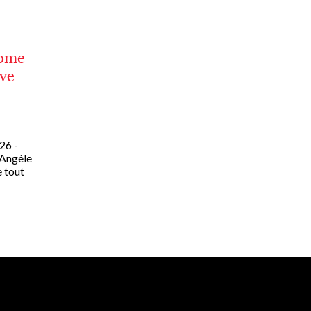
tome
êve
26 -
 Angèle
e tout