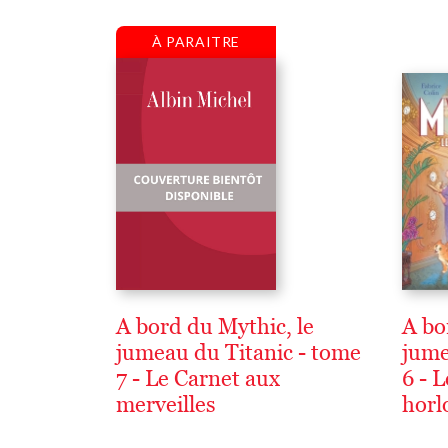
À PARAITRE
A bord du Mythic, le
A bo
jumeau du Titanic - tome
jume
7 - Le Carnet aux
6 - 
merveilles
horl