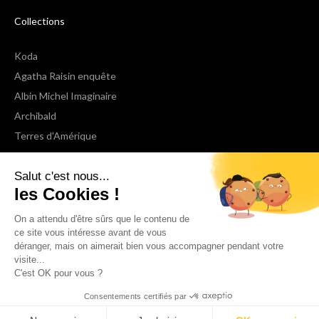
Collections
Koda
Agatha Raisin enquête
Albin Michel Imaginaire
Archibald
Terres d'Amérique
Espaces Libres Poche
Salut c'est nous...
NOX
les Cookies !
Wiz
Voir toutes les collections
On a attendu d'être sûrs que le contenu de
ce site vous intéresse avant de vous
déranger, mais on aimerait bien vous accompagner pendant votre
Nous suivre
visite...
C'est OK pour vous ?
Consentements certifiés par