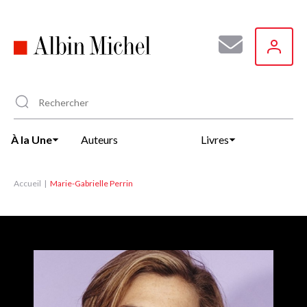
Aller
au
contenu
principal
À la Une
Auteurs
Livres
Accueil
Marie-Gabrielle Perrin