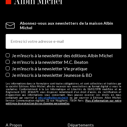
Abonnez-vous aux newsletters de la maison Albin
Michel
Newsletters
Je m’inscris à la newsletter des éditions Albin Michel
Je m'inscris à la newsletter M.C. Beaton
Je m’inscris à la newsletter Vie pratique
Je m’inscris à la newsletter Jeunesse & BD
Les informations dans ce formulaire sont toutes obligatoires, et sont collectées et traitées par
la société Editions Albin Michel, afin de recevoir nos newsletters au format digital si vous le
souhaitez. Conformément à la Loi Informatique et Libertés du 06/01/1978 modifiée et au
Règlement (UE) 2016/679, vous disposez notamment d'un droit d'accès, de rectification et
d’opposition aux informations vous concernant. Vous pouvez exercer ces droits en nous
contactant par courriel à
info-site@albin-michel.fr
ou par courrier à Editions Albin Michel,
Service Communication digitale, 22 rue Huyghens, 75014 Paris.
Plus d’information sur notre
politique de protection de vos données personnelles
.
A Propos
Départements