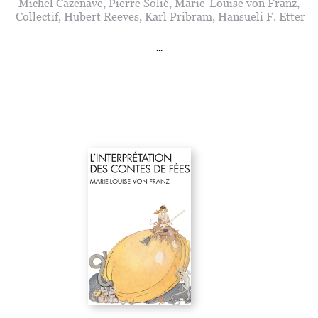
Michel Cazenave
,
Pierre Solié
,
Marie-Louise von Franz
,
Collectif
,
Hubert Reeves
,
Karl Pribram
,
Hansueli F. Etter
...