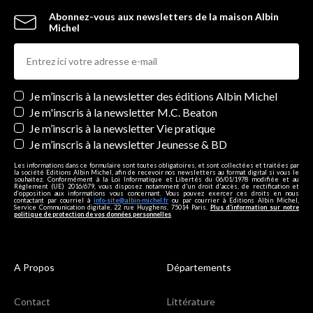
Abonnez-vous aux newsletters de la maison Albin
Michel
Newsletters
Je m’inscris à la newsletter des éditions Albin Michel
Je m'inscris à la newsletter M.C. Beaton
Je m’inscris à la newsletter Vie pratique
Je m’inscris à la newsletter Jeunesse & BD
Les informations dans ce formulaire sont toutes obligatoires, et sont collectées et traitées par
la société Editions Albin Michel, afin de recevoir nos newsletters au format digital si vous le
souhaitez. Conformément à la Loi Informatique et Libertés du 06/01/1978 modifiée et au
Règlement (UE) 2016/679, vous disposez notamment d'un droit d'accès, de rectification et
d’opposition aux informations vous concernant. Vous pouvez exercer ces droits en nous
contactant par courriel à
info-site@albin-michel.fr
ou par courrier à Editions Albin Michel,
Service Communication digitale, 22 rue Huyghens, 75014 Paris.
Plus d’information sur notre
politique de protection de vos données personnelles
.
A Propos
Départements
Contact
Littérature