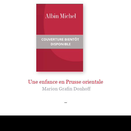
Une enfance en Prusse orientale
Marion Grafin Donhoff
...