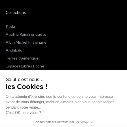
Collections
Koda
Agatha Raisin enquête
Albin Michel Imaginaire
Archibald
Terres d'Amérique
Espaces Libres Poche
NOX
Salut c'est nous...
Wiz
les Cookies !
Voir toutes les collections
On a attendu d'être sûrs que le contenu de ce site vous intéresse
avant de vous déranger, mais on aimerait bien vous accompagner
Nous suivre
pendant votre visite...
C'est OK pour vous ?
Consentements certifiés par