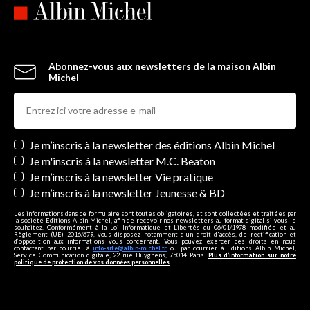
Abonnez-vous aux newsletters de la maison Albin
Michel
Newsletters
Je m’inscris à la newsletter des éditions Albin Michel
Je m'inscris à la newsletter M.C. Beaton
Je m’inscris à la newsletter Vie pratique
Je m’inscris à la newsletter Jeunesse & BD
Les informations dans ce formulaire sont toutes obligatoires, et sont collectées et traitées par
la société Editions Albin Michel, afin de recevoir nos newsletters au format digital si vous le
souhaitez. Conformément à la Loi Informatique et Libertés du 06/01/1978 modifiée et au
Règlement (UE) 2016/679, vous disposez notamment d'un droit d'accès, de rectification et
d’opposition aux informations vous concernant. Vous pouvez exercer ces droits en nous
contactant par courriel à
info-site@albin-michel.fr
ou par courrier à Editions Albin Michel,
Service Communication digitale, 22 rue Huyghens, 75014 Paris.
Plus d’information sur notre
politique de protection de vos données personnelles
.