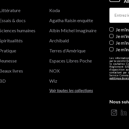
Al
Littérature
Koda
Essais & docs
Agatha Raisin enquête
Newslett
Je m’i
Sciences humaines
Albin Michel Imaginaire
Je m'i
Spiritualités
Archibald
Je m’in
Je m’i
Pratique
Terres d'Amérique
Les information
Jeunesse
Espaces Libres Poche
par la société E
le souhaitez. C
Règlement (UE)
Beaux livres
NOX
d’opposition a
contactant par 
Service Communi
politique de pr
BD
Wiz
Voir toutes les collections
Nous sui