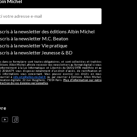
bin Michel
ers
nscris à la newsletter des éditions Albin Michel
nscris à la newsletter M.C. Beaton
scris à la newsletter Vie pratique
nscris à la newsletter Jeunesse & BD
s dans ce formulaire sont toutes obligatoires, et sont collectées et traitées
ditions Albin Michel, afin de recevoir nos newsletters au format digital si vous
onformément à la Loi Informatique et Libertés du 06/01/1978 modifiée et au
 2016/679, vous disposez notamment d'un droit d'accès, de rectification et
ux informations vous concernant. Vous pouvez exercer ces droits en nous
courriel à
info-site@albin-michel.fr
ou par courrier à Editions Albin Michel,
cation digitale, 22 rue Huyghens, 75014 Paris.
Plus d’information sur notre
otection de vos données personnelles
.
vre