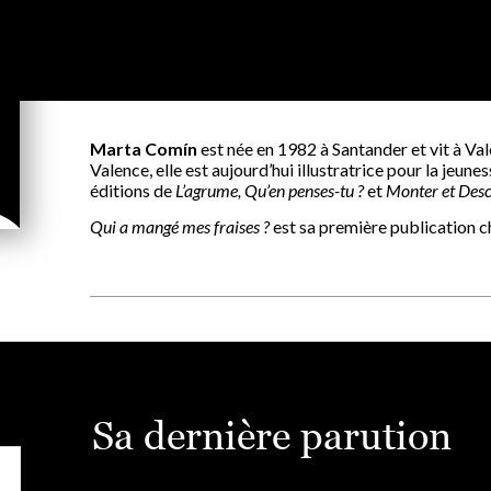
Marta Comín
est née en 1982 à Santander et vit à Va
Valence, elle est aujourd’hui illustratrice pour la jeune
éditions de
L’agrume, Qu’en penses-tu ?
et
Monter et Des
Qui a mangé mes fraises ?
est sa première publication c
Sa dernière parution