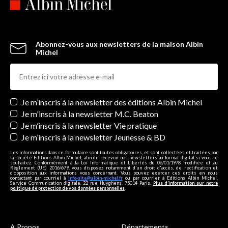
Abonnez-vous aux newsletters de la maison Albin
Michel
Newsletters
Je m’inscris à la newsletter des éditions Albin Michel
Je m'inscris à la newsletter M.C. Beaton
Je m’inscris à la newsletter Vie pratique
Je m’inscris à la newsletter Jeunesse & BD
Les informations dans ce formulaire sont toutes obligatoires, et sont collectées et traitées par
la société Editions Albin Michel, afin de recevoir nos newsletters au format digital si vous le
souhaitez. Conformément à la Loi Informatique et Libertés du 06/01/1978 modifiée et au
Règlement (UE) 2016/679, vous disposez notamment d'un droit d'accès, de rectification et
d’opposition aux informations vous concernant. Vous pouvez exercer ces droits en nous
contactant par courriel à
info-site@albin-michel.fr
ou par courrier à Editions Albin Michel,
Service Communication digitale, 22 rue Huyghens, 75014 Paris.
Plus d’information sur notre
politique de protection de vos données personnelles
.
A Propos
Départements