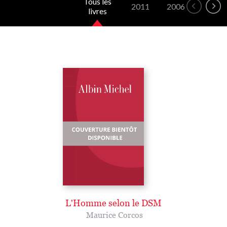
Tous les
2011
2006
livres
L'Homme selon le DSM
Maurice Corcos