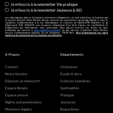
Je m’inscris à la newsletter Vie pratique
Je m’inscris à la newsletter Jeunesse & BD
Les informations dans ce formulaire sont toutes obligatoires, et sont collectées et traitées par
la société Editions Albin Michel, afin de recevoir nos newsletters au format digital si vous le
souhaitez. Conformément à la Loi Informatique et Libertés du 06/01/1978 modifiée et au
Règlement (UE) 2016/679, vous disposez notamment d'un droit d'accès, de rectification et
d’opposition aux informations vous concernant. Vous pouvez exercer ces droits en nous
contactant par courriel à
info-site@albin-michel.fr
ou par courrier à Editions Albin Michel,
Service Communication digitale, 22 rue Huyghens, 75014 Paris.
Plus d’information sur notre
politique de protection de vos données personnelles
.
A Propos
Départements
Contact
Littérature
Notre histoire
Essais & docs
Déposer un manuscrit
Sciences humaines
Espace libraire
Spiritualités
Espace presse
Pratique
Rights and permissions
Jeunesse
Mentions légales
Beaux livres