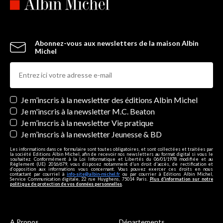
Abonnez-vous aux newsletters de la maison Albin
Michel
Newsletters
Je m’inscris à la newsletter des éditions Albin Michel
Je m'inscris à la newsletter M.C. Beaton
Je m’inscris à la newsletter Vie pratique
Je m’inscris à la newsletter Jeunesse & BD
Les informations dans ce formulaire sont toutes obligatoires, et sont collectées et traitées par
la société Editions Albin Michel, afin de recevoir nos newsletters au format digital si vous le
souhaitez. Conformément à la Loi Informatique et Libertés du 06/01/1978 modifiée et au
Règlement (UE) 2016/679, vous disposez notamment d'un droit d'accès, de rectification et
d’opposition aux informations vous concernant. Vous pouvez exercer ces droits en nous
contactant par courriel à
info-site@albin-michel.fr
ou par courrier à Editions Albin Michel,
Service Communication digitale, 22 rue Huyghens, 75014 Paris.
Plus d’information sur notre
politique de protection de vos données personnelles
.
A Propos
Départements