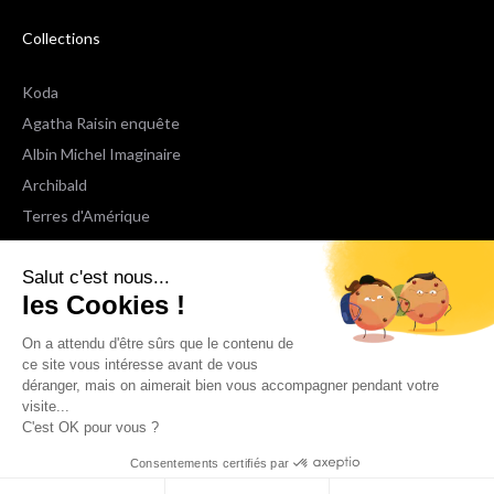
Collections
Koda
Agatha Raisin enquête
Albin Michel Imaginaire
Archibald
Terres d'Amérique
Espaces Libres Poche
Salut c'est nous...
NOX
les Cookies !
Wiz
Voir toutes les collections
On a attendu d'être sûrs que le contenu de
ce site vous intéresse avant de vous
déranger, mais on aimerait bien vous accompagner pendant votre
Nous suivre
visite...
C'est OK pour vous ?
Consentements certifiés par