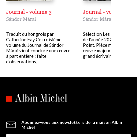
Journal - volume 3
Journal - volume 2
Sándor Márai
Sándor Márai
Traduit du hongrois par
Sélection Les 30 meilleurs 
Catherine Fay Ce troisième
de l'année 2021 du magazi
volume du Journal de Sándor
Point. Pièce maîtresse d’u
Márai vient conclure une œuvre
œuvre majeure, le Journal 
à part entière : faite
grand écrivain hongrois......
d’observations,......
Abonnez-vous aux newsletters de la maison Albin
Michel