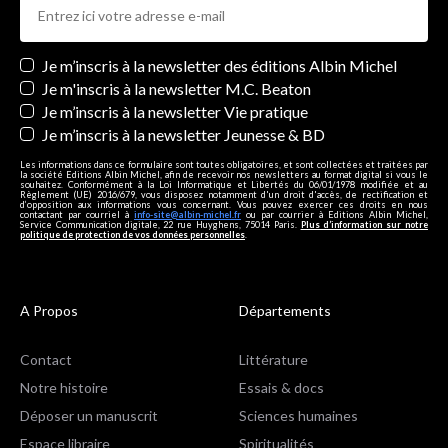
Newsletters
Je m’inscris à la newsletter des éditions Albin Michel
Je m'inscris à la newsletter M.C. Beaton
Je m’inscris à la newsletter Vie pratique
Je m’inscris à la newsletter Jeunesse & BD
Les informations dans ce formulaire sont toutes obligatoires, et sont collectées et traitées par
la société Editions Albin Michel, afin de recevoir nos newsletters au format digital si vous le
souhaitez. Conformément à la Loi Informatique et Libertés du 06/01/1978 modifiée et au
Règlement (UE) 2016/679, vous disposez notamment d'un droit d'accès, de rectification et
d’opposition aux informations vous concernant. Vous pouvez exercer ces droits en nous
contactant par courriel à
info-site@albin-michel.fr
ou par courrier à Editions Albin Michel,
Service Communication digitale, 22 rue Huyghens, 75014 Paris.
Plus d’information sur notre
politique de protection de vos données personnelles
.
A Propos
Départements
Contact
Littérature
Notre histoire
Essais & docs
Déposer un manuscrit
Sciences humaines
Espace libraire
Spiritualités