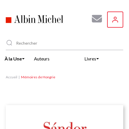
Aller
au
contenu
principal
À la Une
Auteurs
Livres
Accueil
Mémoires de Hongrie