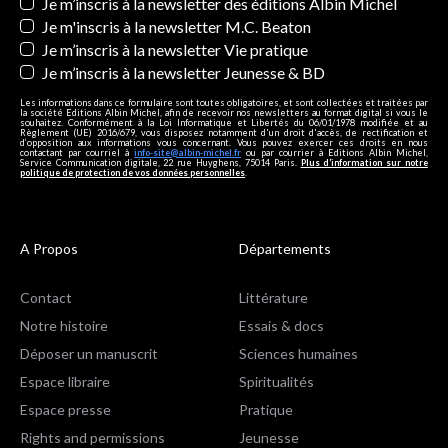
Newsletters
Je m’inscris à la newsletter des éditions Albin Michel
Je m'inscris à la newsletter M.C. Beaton
Je m’inscris à la newsletter Vie pratique
Je m’inscris à la newsletter Jeunesse & BD
Les informations dans ce formulaire sont toutes obligatoires, et sont collectées et traitées par
la société Editions Albin Michel, afin de recevoir nos newsletters au format digital si vous le
souhaitez. Conformément à la Loi Informatique et Libertés du 06/01/1978 modifiée et au
Règlement (UE) 2016/679, vous disposez notamment d'un droit d'accès, de rectification et
d’opposition aux informations vous concernant. Vous pouvez exercer ces droits en nous
contactant par courriel à
info-site@albin-michel.fr
ou par courrier à Editions Albin Michel,
Service Communication digitale, 22 rue Huyghens, 75014 Paris.
Plus d’information sur notre
politique de protection de vos données personnelles
.
A Propos
Départements
Contact
Littérature
Notre histoire
Essais & docs
Déposer un manuscrit
Sciences humaines
Espace libraire
Spiritualités
Espace presse
Pratique
Rights and permissions
Jeunesse