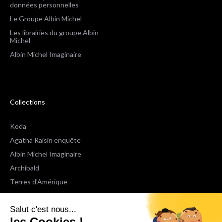
données personnelles
Le Groupe Albin Michel
Les librairies du groupe Albin
Michel
Albin Michel Imaginaire
Collections
Koda
Agatha Raisin enquête
Albin Michel Imaginaire
Archibald
Terres d'Amérique
Espaces Libres Poche
Salut c'est nous...
NOX
les Cookies !