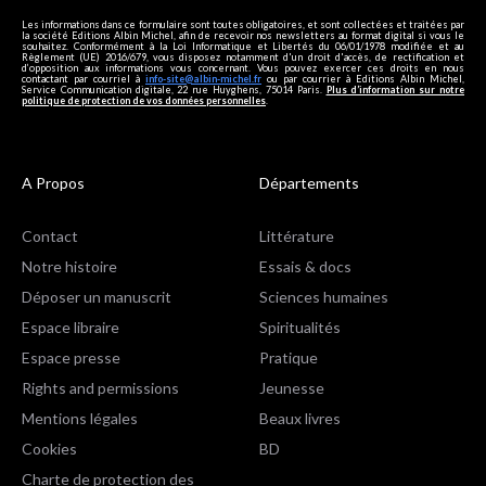
Les informations dans ce formulaire sont toutes obligatoires, et sont collectées et traitées par
la société Editions Albin Michel, afin de recevoir nos newsletters au format digital si vous le
souhaitez. Conformément à la Loi Informatique et Libertés du 06/01/1978 modifiée et au
Règlement (UE) 2016/679, vous disposez notamment d'un droit d'accès, de rectification et
d’opposition aux informations vous concernant. Vous pouvez exercer ces droits en nous
contactant par courriel à
info-site@albin-michel.fr
ou par courrier à Editions Albin Michel,
Service Communication digitale, 22 rue Huyghens, 75014 Paris.
Plus d’information sur notre
politique de protection de vos données personnelles
.
A Propos
Départements
Contact
Littérature
Notre histoire
Essais & docs
Déposer un manuscrit
Sciences humaines
Espace libraire
Spiritualités
Espace presse
Pratique
Rights and permissions
Jeunesse
Mentions légales
Beaux livres
Cookies
BD
Charte de protection des