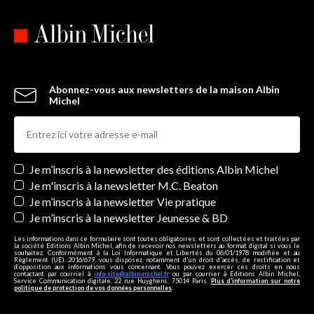
Abonnez-vous aux newsletters de la maison Albin
Michel
Newsletters
Je m’inscris à la newsletter des éditions Albin Michel
Je m'inscris à la newsletter M.C. Beaton
Je m’inscris à la newsletter Vie pratique
Je m’inscris à la newsletter Jeunesse & BD
Les informations dans ce formulaire sont toutes obligatoires, et sont collectées et traitées par
la société Editions Albin Michel, afin de recevoir nos newsletters au format digital si vous le
souhaitez. Conformément à la Loi Informatique et Libertés du 06/01/1978 modifiée et au
Règlement (UE) 2016/679, vous disposez notamment d'un droit d'accès, de rectification et
d’opposition aux informations vous concernant. Vous pouvez exercer ces droits en nous
contactant par courriel à
info-site@albin-michel.fr
ou par courrier à Editions Albin Michel,
Service Communication digitale, 22 rue Huyghens, 75014 Paris.
Plus d’information sur notre
politique de protection de vos données personnelles
.