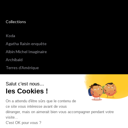
Collections
Koda
Agatha Raisin enquête
Albin Michel Imaginaire
Archibald
Terres d'Amérique
Espaces Libres Poche
Salut c'est nous...
NOX
les Cookies !
Wiz
Voir toutes les collections
On a attendu d'être sûrs que le contenu de
ce site vous intéresse avant de vous
déranger, mais on aimerait bien vous accompagner pendant votre
Nous suivre
visite...
C'est OK pour vous ?