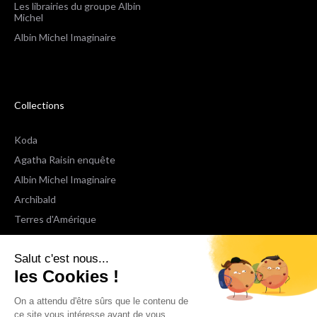
Les librairies du groupe Albin
Michel
Albin Michel Imaginaire
Collections
Koda
Agatha Raisin enquête
Albin Michel Imaginaire
Archibald
Terres d'Amérique
Espaces Libres Poche
Salut c'est nous...
NOX
les Cookies !
Wiz
Voir toutes les collections
On a attendu d'être sûrs que le contenu de
ce site vous intéresse avant de vous