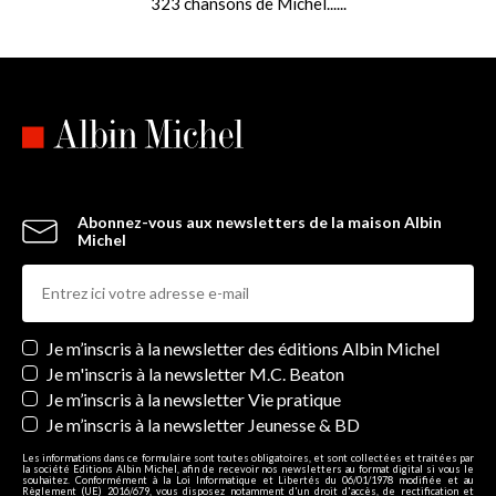
323 chansons de Michel......
Abonnez-vous aux newsletters de la maison Albin
Michel
Newsletters
Je m’inscris à la newsletter des éditions Albin Michel
Je m'inscris à la newsletter M.C. Beaton
Je m’inscris à la newsletter Vie pratique
Je m’inscris à la newsletter Jeunesse & BD
Les informations dans ce formulaire sont toutes obligatoires, et sont collectées et traitées par
la société Editions Albin Michel, afin de recevoir nos newsletters au format digital si vous le
souhaitez. Conformément à la Loi Informatique et Libertés du 06/01/1978 modifiée et au
Règlement (UE) 2016/679, vous disposez notamment d'un droit d'accès, de rectification et