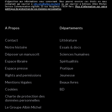
d’opposition aux informations vous concernant. Vous pouvez exercer ces droits en nous
contactant par courriel à
info-site@albin-michel.fr
ou par courrier à Editions Albin Michel,
Service Communication digitale, 22 rue Huyghens, 75014 Paris.
Plus d’information sur notre
politique de protection de vos données personnelles
.
A Propos
Départements
Contact
Littérature
Notre histoire
Essais & docs
Déposer un manuscrit
Sciences humaines
Espace libraire
Spiritualités
Espace presse
Pratique
Rights and permissions
Jeunesse
Mentions légales
Beaux livres
Cookies
BD
Charte de protection des
données personnelles
Le Groupe Albin Michel