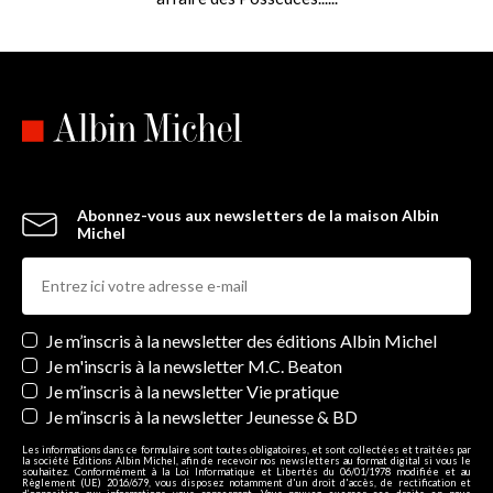
Abonnez-vous aux newsletters de la maison Albin
Michel
Newsletters
Je m’inscris à la newsletter des éditions Albin Michel
Je m'inscris à la newsletter M.C. Beaton
Je m’inscris à la newsletter Vie pratique
Je m’inscris à la newsletter Jeunesse & BD
Les informations dans ce formulaire sont toutes obligatoires, et sont collectées et traitées par
la société Editions Albin Michel, afin de recevoir nos newsletters au format digital si vous le
souhaitez. Conformément à la Loi Informatique et Libertés du 06/01/1978 modifiée et au
Règlement (UE) 2016/679, vous disposez notamment d'un droit d'accès, de rectification et