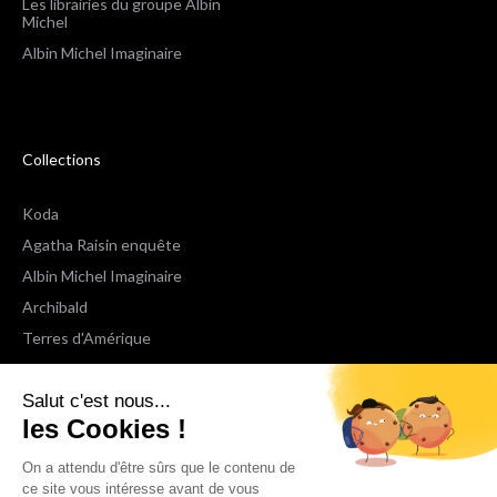
Les librairies du groupe Albin
Michel
Albin Michel Imaginaire
Collections
Koda
Agatha Raisin enquête
Albin Michel Imaginaire
Archibald
Terres d'Amérique
Espaces Libres Poche
Salut c'est nous...
NOX
les Cookies !
Wiz
Voir toutes les collections
On a attendu d'être sûrs que le contenu de
ce site vous intéresse avant de vous