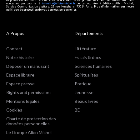
d’opposition aux informations vous concernant. Vous pouvez exercer ces droits en nous
contactant par courriel à
info-site@albin-michel.fr
ou par courrier à Editions Albin Michel,
Service Communication digitale, 22 rue Huyghens, 75014 Paris.
Plus d’information sur notre
politique de protection de vos données personnelles
.
A Propos
Départements
Contact
Littérature
Notre histoire
Essais & docs
Déposer un manuscrit
Sciences humaines
Espace libraire
Spiritualités
Espace presse
Pratique
Rights and permissions
Jeunesse
Mentions légales
Beaux livres
Cookies
BD
Charte de protection des
données personnelles
Le Groupe Albin Michel