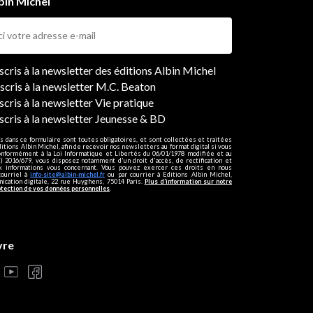
bin Michel
ers
nscris à la newsletter des éditions Albin Michel
nscris à la newsletter M.C. Beaton
scris à la newsletter Vie pratique
nscris à la newsletter Jeunesse & BD
s dans ce formulaire sont toutes obligatoires, et sont collectées et traitées
ditions Albin Michel, afin de recevoir nos newsletters au format digital si vous
onformément à la Loi Informatique et Libertés du 06/01/1978 modifiée et au
 2016/679, vous disposez notamment d'un droit d'accès, de rectification et
ux informations vous concernant. Vous pouvez exercer ces droits en nous
courriel à
info-site@albin-michel.fr
ou par courrier à Editions Albin Michel,
cation digitale, 22 rue Huyghens, 75014 Paris.
Plus d’information sur notre
otection de vos données personnelles
.
vre