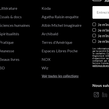
Al
Littérature
Koda
Essais & docs
Agatha Raisin enquête
Newslett
Je m’i
Sciences humaines
Albin Michel Imaginaire
Je m'i
Spiritualités
Archibald
Je m’in
Je m’i
Pratique
Terres d'Amérique
Les information
Jeunesse
Espaces Libres Poche
par la société E
le souhaitez. C
Règlement (UE)
Beaux livres
NOX
d’opposition a
contactant par 
Service Communi
politique de pr
BD
Wiz
Voir toutes les collections
Nous sui