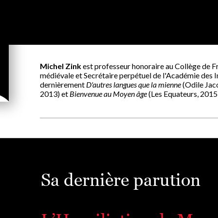
Michel Zink
est professeur honoraire au Collège de Fra
médiévale et Secrétaire perpétuel de l'Académie des Ins
dernièrement
D'autres langues que la mienne
(Odile Jac
2013) et
Bienvenue au Moyen âge
(Les Equateurs, 2015
Sa dernière parution