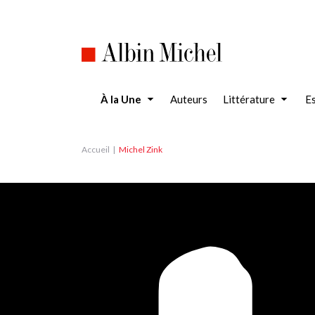
Aller
au
contenu
principal
À la Une
Auteurs
Littérature
Es
Accueil
Michel Zink