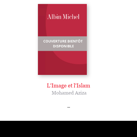
L'Image et l'Islam
Mohamed Aziza
...