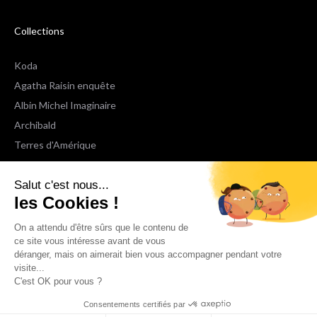
Collections
Koda
Agatha Raisin enquête
Albin Michel Imaginaire
Archibald
Terres d'Amérique
Espaces Libres Poche
Salut c'est nous...
NOX
les Cookies !
Wiz
Voir toutes les collections
On a attendu d'être sûrs que le contenu de
ce site vous intéresse avant de vous
déranger, mais on aimerait bien vous accompagner pendant votre
Nous suivre
visite...
C'est OK pour vous ?
Consentements certifiés par