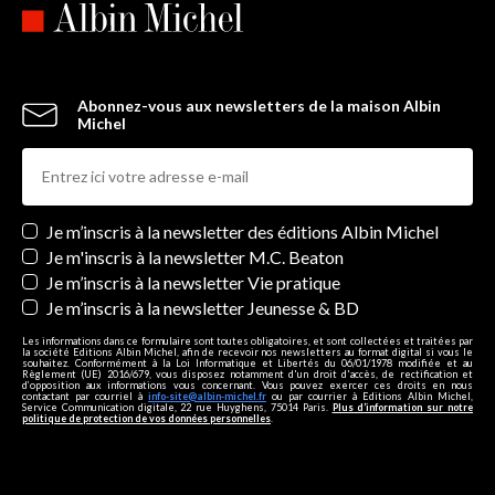
Abonnez-vous aux newsletters de la maison Albin
Michel
Newsletters
Je m’inscris à la newsletter des éditions Albin Michel
Je m'inscris à la newsletter M.C. Beaton
Je m’inscris à la newsletter Vie pratique
Je m’inscris à la newsletter Jeunesse & BD
Les informations dans ce formulaire sont toutes obligatoires, et sont collectées et traitées par
la société Editions Albin Michel, afin de recevoir nos newsletters au format digital si vous le
souhaitez. Conformément à la Loi Informatique et Libertés du 06/01/1978 modifiée et au
Règlement (UE) 2016/679, vous disposez notamment d'un droit d'accès, de rectification et
d’opposition aux informations vous concernant. Vous pouvez exercer ces droits en nous
contactant par courriel à
info-site@albin-michel.fr
ou par courrier à Editions Albin Michel,
Service Communication digitale, 22 rue Huyghens, 75014 Paris.
Plus d’information sur notre
politique de protection de vos données personnelles
.