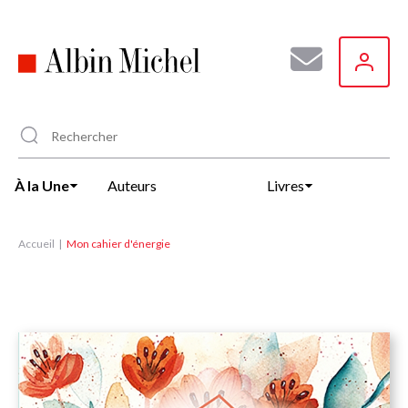
Aller
au
contenu
principal
À la Une
Auteurs
Livres
Accueil
Mon cahier d'énergie