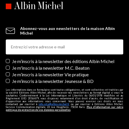
Abonnez-vous aux newsletters de la maison Albin
Michel
Newsletters
Je m’inscris à la newsletter des éditions Albin Michel
Je m'inscris à la newsletter M.C. Beaton
Je m’inscris à la newsletter Vie pratique
Je m’inscris à la newsletter Jeunesse & BD
Les informations dans ce formulaire sont toutes obligatoires, et sont collectées et traitées par
la société Editions Albin Michel, afin de recevoir nos newsletters au format digital si vous le
souhaitez. Conformément à la Loi Informatique et Libertés du 06/01/1978 modifiée et au
Règlement (UE) 2016/679, vous disposez notamment d'un droit d'accès, de rectification et
d’opposition aux informations vous concernant. Vous pouvez exercer ces droits en nous
contactant par courriel à
info-site@albin-michel.fr
ou par courrier à Editions Albin Michel,
Service Communication digitale, 22 rue Huyghens, 75014 Paris.
Plus d’information sur notre
politique de protection de vos données personnelles
.