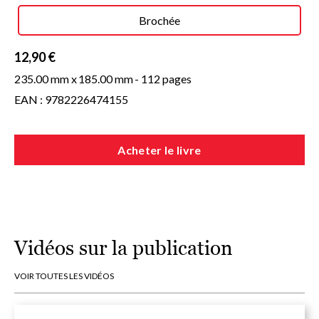
ces expériences, elle a tiré deux best-sellers : La Clé de votre
Brochée
énergie et Trouver ma place. Ses conférences et vidéos en ligne
fédèrent des millions de personnes.
12,90 €
235.00 mm x
185.00 mm
- 112 pages
EAN : 9782226474155
Acheter le livre
Vidéos sur la publication
VOIR TOUTES LES VIDÉOS