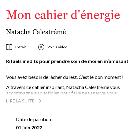
Mon cahier d'énergie
Natacha Calestrémé
Extrait
Voir la vidéo
Rituels inédits pour prendre soin de moi en m’amusant
!
Vous avez besoin de lâcher du lest. C’est le bon moment !
À travers ce cahier inspirant, Natacha Calestrémé vous
accompagne au quotidien pour faire peau neuve, vous
libérer et aller mieux.
LIRE LA SUITE
22 jours de rituels tirés de ses pratiques chamaniques et
énergétiques !
Date de parution
Natacha Calestrémé
, journaliste, thérapeute et écrivaine, s’est
01 juin 2022
fait connaître grâce à des ateliers pour aider à se libérer de
fardeaux émotionnels passés ou « hérités » de notre famille. De