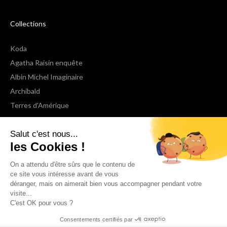
Collections
Koda
Agatha Raisin enquête
Albin Michel Imaginaire
Archibald
Terres d'Amérique
Espaces Libres Poche
Salut c'est nous...
NOX
les Cookies !
Wiz
Voir toutes les collections
On a attendu d'être sûrs que le contenu de
ce site vous intéresse avant de vous
déranger, mais on aimerait bien vous accompagner pendant votre
Nous suivre
visite...
C'est OK pour vous ?
Consentements certifiés par