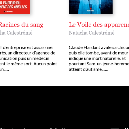
Racines du sang
Le Voile des apparen
ha Calestrémé
Natacha Calestrémé
 d’entreprise est assassiné.
Claude Hardant avale sa chico
rès, un directeur d’agence de
puis elle tombe, avant de mouri
ication puis un médecin
indique une mort naturelle. Et
ent le même sort. Aucun point
pourtant Sam, un jeune-homm
.....
atteint d’autisme,......