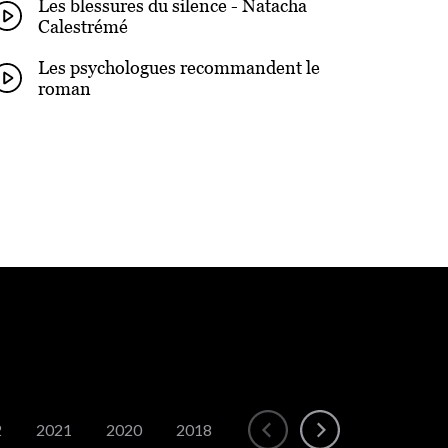
Les blessures du silence - Natacha
Calestrémé
Les psychologues recommandent le
roman
2
2021
2020
2018
2016
2015
2011