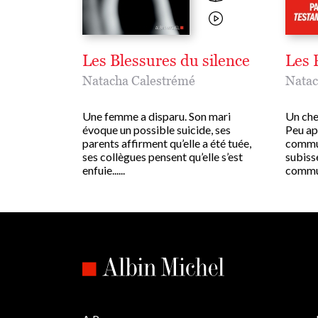
Les Blessures du silence
Les 
Natacha Calestrémé
Natac
Une femme a disparu. Son mari
Un chef
évoque un possible suicide, ses
Peu ap
parents affirment qu’elle a été tuée,
commun
ses collègues pensent qu’elle s’est
subiss
enfuie......
commun.