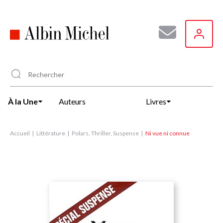
Aller
au
contenu
principal
À la Une
Auteurs
Livres
Accueil
Littérature
Polars, Thriller, Suspense
Ni vue ni connue