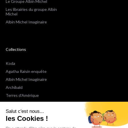
Le Groupe Albin Michel
Les librairies du groupe Albin
Michel
Albin Michel Imaginaire
Collections
Koda
Agatha Raisin enquête
Albin Michel Imaginaire
Archibald
Terres d'Amérique
Espaces Libres Poche
Salut c'est nous...
NOX
les Cookies !
Wiz
Voir toutes les collections