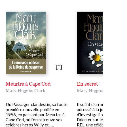
Meurtre à Cape Cod
En secret
Mary Higgins Clark
Mary Higgins Clark
Du Passager clandestin, sa toute
Il suffit d’un mystérieux em
première nouvelle publiée en
adressé à la journaliste
1956, en passant par Meurtre à
d’investigation Gina Kane
Cape Cod, où l'on retrouve ses
l’alerter sur les méthodes 
célèbres héros Willy et......
REL, une célèbre chaîne......