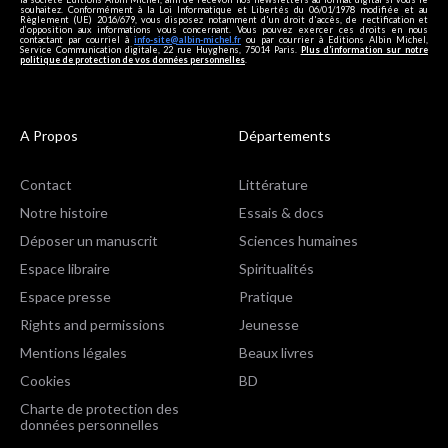
souhaitez. Conformément à la Loi Informatique et Libertés du 06/01/1978 modifiée et au
Règlement (UE) 2016/679, vous disposez notamment d'un droit d'accès, de rectification et
d’opposition aux informations vous concernant. Vous pouvez exercer ces droits en nous
contactant par courriel à
info-site@albin-michel.fr
ou par courrier à Editions Albin Michel,
Service Communication digitale, 22 rue Huyghens, 75014 Paris.
Plus d’information sur notre
politique de protection de vos données personnelles
.
A Propos
Départements
Contact
Littérature
Notre histoire
Essais & docs
Déposer un manuscrit
Sciences humaines
Espace libraire
Spiritualités
Espace presse
Pratique
Rights and permissions
Jeunesse
Mentions légales
Beaux livres
Cookies
BD
Charte de protection des
données personnelles