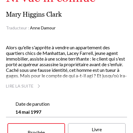
Mary Higgins Clark
Traducteur :
Anne Damour
Alors qu'elle s'apprête à vendre un appartement des
quartiers chics de Manhattan, Lacey Farrell, jeune agent
immobilier, assiste à une scène terrifiante : le client qui s'est
porté acquéreur assassine la propriétaire avant de s'enfuir.
Caché sous une fausse identité, cet homme est un tueur à
gages. Mais pour le compte de qui a-t-il agi ? Et jusqu'où ira-
t-il pour remplir son contrat ? Lacey, qui connaît son visage,
LIRE LA SUITE
pourrait bien être la prochaine victime. Témoin à haut
risque, placée sous la protection spéciale de la police,
contrainte à déménager et à changer de nom, elle se méfie
de tout le monde - même de ceux qu'elle aime. C'est à ce prix
Date de parution
qu'elle pourra rester en vie, ni vue ni connue. Pourtant,
14 mai 1997
malgré ces précautions, le tueur la retrouve. La traque
commence. Terrible. Peut-être fatale...
Livre
Brochée