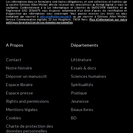
Les informations dans ce formulaire sont toutes obligatoires, et sont collectées et traitées par
la société Editions Albin Michel, afin de recevoir nos newsletters au format digital si vous le
souhaitez. Conformément à la Loi Informatique et Libertés du 06/01/1978 modifiée et au
Règlement (UE) 2016/679, vous disposez notamment d'un droit d'accès, de rectification et
d’opposition aux informations vous concernant. Vous pouvez exercer ces droits en nous
contactant par courriel à
info-site@albin-michel.fr
ou par courrier à Editions Albin Michel,
Service Communication digitale, 22 rue Huyghens, 75014 Paris.
Plus d’information sur notre
politique de protection de vos données personnelles
.
A Propos
Départements
Contact
Littérature
Notre histoire
Essais & docs
Déposer un manuscrit
Sciences humaines
Espace libraire
Spiritualités
Espace presse
Pratique
Rights and permissions
Jeunesse
Mentions légales
Beaux livres
Cookies
BD
Charte de protection des
données personnelles