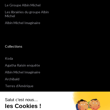
Le Groupe Albin Michel
Les librairies du groupe Albin
Michel
Albin Michel Imaginaire
Collections
Koda
Agatha Raisin enquête
Albin Michel Imaginaire
Archibald
Terres d'Amérique
Espaces Libres Poche
Salut c'est nous...
NOX
les Cookies !
Wiz