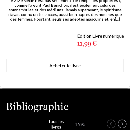
Le XIXe siècle n'est pas seulement « le temps des prophètes »,
comme l'a écrit Paul Bénichon, il est également celui des
somnambules et des médiums. Jamais auparavant, le spiritisme
n'avait connu un tel succès, aussi bien auprès des hommes que
des femmes. Pourtant, seuls ses adeptes masculins et, en[...]
Édition Livre numérique
11,99 €
Acheter le livre
Bibliographie
Tous les
1995
livres