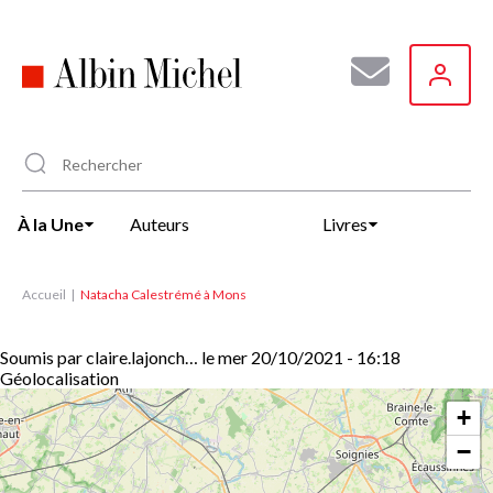
Aller
au
contenu
principal
À la Une
Auteurs
Livres
Accueil
Natacha Calestrémé à Mons
Soumis par
claire.lajonch…
le
mer 20/10/2021 - 16:18
Géolocalisation
+
−