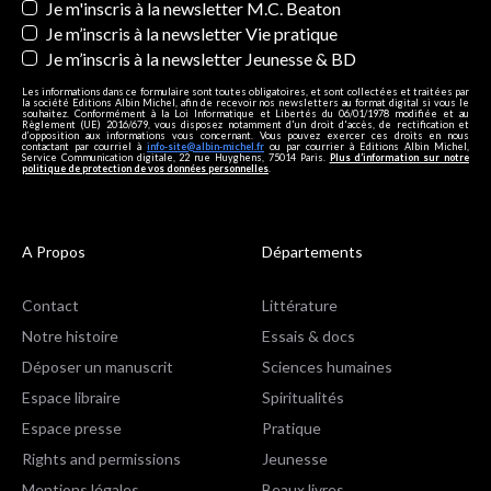
Je m'inscris à la newsletter M.C. Beaton
Je m’inscris à la newsletter Vie pratique
Je m’inscris à la newsletter Jeunesse & BD
Les informations dans ce formulaire sont toutes obligatoires, et sont collectées et traitées par
la société Editions Albin Michel, afin de recevoir nos newsletters au format digital si vous le
souhaitez. Conformément à la Loi Informatique et Libertés du 06/01/1978 modifiée et au
Règlement (UE) 2016/679, vous disposez notamment d'un droit d'accès, de rectification et
d’opposition aux informations vous concernant. Vous pouvez exercer ces droits en nous
contactant par courriel à
info-site@albin-michel.fr
ou par courrier à Editions Albin Michel,
Service Communication digitale, 22 rue Huyghens, 75014 Paris.
Plus d’information sur notre
politique de protection de vos données personnelles
.
A Propos
Départements
Contact
Littérature
Notre histoire
Essais & docs
Déposer un manuscrit
Sciences humaines
Espace libraire
Spiritualités
Espace presse
Pratique
Rights and permissions
Jeunesse
Mentions légales
Beaux livres