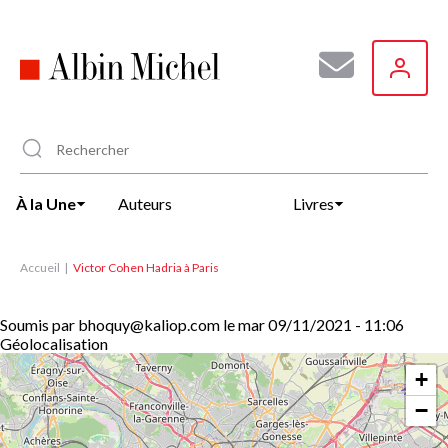
Aller
au
contenu
principal
À la Une
Auteurs
Livres
Accueil
Victor Cohen Hadria à Paris
Soumis par
bhoquy@kaliop.com
le
mar 09/11/2021 - 11:06
Géolocalisation
+
−