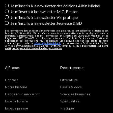
Newsletters
Je m’inscris à la newsletter des éditions Albin Michel
Je m'inscris à la newsletter M.C. Beaton
Je m’inscris à la newsletter Vie pratique
Je m’inscris à la newsletter Jeunesse & BD
Les informations dans ce formulaire sont toutes obligatoires, et sont collectées et traitées par
la société Editions Albin Michel, afin de recevoir nos newsletters au format digital si vous le
souhaitez. Conformément à la Loi Informatique et Libertés du 06/01/1978 modifiée et au
Règlement (UE) 2016/679, vous disposez notamment d'un droit d'accès, de rectification et
d’opposition aux informations vous concernant. Vous pouvez exercer ces droits en nous
contactant par courriel à
info-site@albin-michel.fr
ou par courrier à Editions Albin Michel,
Service Communication digitale, 22 rue Huyghens, 75014 Paris.
Plus d’information sur notre
politique de protection de vos données personnelles
.
A Propos
Départements
Contact
Littérature
Notre histoire
Essais & docs
Déposer un manuscrit
Sciences humaines
Espace libraire
Spiritualités
Espace presse
Pratique