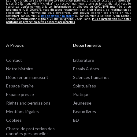
Les informations dans ce formulaire sont toutes obligatoires, et sont collectées et traitées par
la société Editions Albin Michel, afin de recevoir nos newsletters au format digital si vous le
souhaitez. Conformément à la Loi Informatique et Libertés du 06/01/1978 modifiée et au
Règlement (UE) 2016/679, vous disposez notamment d'un droit d'accès, de rectification et
d’opposition aux informations vous concernant. Vous pouvez exercer ces droits en nous
contactant par courriel à
info-site@albin-michel.fr
ou par courrier à Editions Albin Michel,
Service Communication digitale, 22 rue Huyghens, 75014 Paris.
Plus d’information sur notre
politique de protection de vos données personnelles
.
A Propos
Départements
Contact
Littérature
Notre histoire
Essais & docs
Déposer un manuscrit
Sciences humaines
Espace libraire
Spiritualités
Espace presse
Pratique
Rights and permissions
Jeunesse
Mentions légales
Beaux livres
Cookies
BD
Charte de protection des
données personnelles