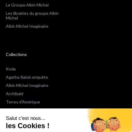
Le Groupe Albin Michel
Les librairies du groupe Albin
Michel
Albin Michel Imaginaire
Collections
Koda
Agatha Raisin enquête
Albin Michel Imaginaire
Archibald
Terres d'Amérique
Espaces Libres Poche
Salut c'est nous...
NOX
les Cookies !
Wiz