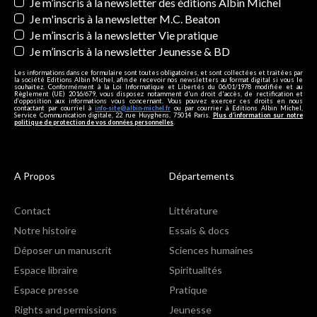
Newsletters
Je m’inscris à la newsletter des éditions Albin Michel
Je m'inscris à la newsletter M.C. Beaton
Je m’inscris à la newsletter Vie pratique
Je m’inscris à la newsletter Jeunesse & BD
Les informations dans ce formulaire sont toutes obligatoires, et sont collectées et traitées par
la société Editions Albin Michel, afin de recevoir nos newsletters au format digital si vous le
souhaitez. Conformément à la Loi Informatique et Libertés du 06/01/1978 modifiée et au
Règlement (UE) 2016/679, vous disposez notamment d'un droit d'accès, de rectification et
d’opposition aux informations vous concernant. Vous pouvez exercer ces droits en nous
contactant par courriel à
info-site@albin-michel.fr
ou par courrier à Editions Albin Michel,
Service Communication digitale, 22 rue Huyghens, 75014 Paris.
Plus d’information sur notre
politique de protection de vos données personnelles
.
A Propos
Départements
Contact
Littérature
Notre histoire
Essais & docs
Déposer un manuscrit
Sciences humaines
Espace libraire
Spiritualités
Espace presse
Pratique
Rights and permissions
Jeunesse