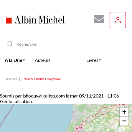
Aller
au
contenu
principal
À la Une
Auteurs
Livres
Accueil
François Roux à Bayonne
Soumis par
bhoquy@kaliop.com
le
mar 09/11/2021 - 11:06
Géolocalisation
+
−