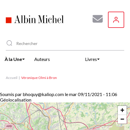
Aller
au
contenu
principal
À la Une
Auteurs
Livres
Accueil
Véronique Olmi à Bron
Soumis par
bhoquy@kaliop.com
le
mar 09/11/2021 - 11:06
Géolocalisation
+
−