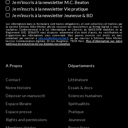
Je m'inscris à la newsletter M.C. Beaton
Je m’inscris à la newsletter Vie pratique
Je m’inscris à la newsletter Jeunesse & BD
Les informations dans ce formulaire sont toutes obligatoires, et sont collectées et traitées par
la société Editions Albin Michel, afin de recevoir nos newsletters au format digital si vous le
souhaitez. Conformément à la Loi Informatique et Libertés du 06/01/1978 modifiée et au
Règlement (UE) 2016/679, vous disposez notamment d'un droit d'accès, de rectification et
d’opposition aux informations vous concernant. Vous pouvez exercer ces droits en nous
contactant par courriel à
info-site@albin-michel.fr
ou par courrier à Editions Albin Michel,
Service Communication digitale, 22 rue Huyghens, 75014 Paris.
Plus d’information sur notre
politique de protection de vos données personnelles
.
A Propos
Départements
Contact
Littérature
Notre histoire
Essais & docs
Déposer un manuscrit
Sciences humaines
Espace libraire
Spiritualités
Espace presse
Pratique
Rights and permissions
Jeunesse
Mentions légales
Beaux livres