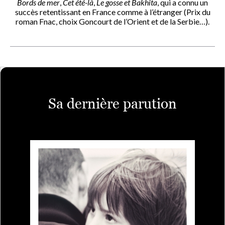
Bords de mer
,
Cet été-là
,
Le gosse et Bakhita
, qui a connu un
succès retentissant en France comme à l’étranger (Prix du
roman Fnac, choix Goncourt de l’Orient et de la Serbie…).
Sa dernière parution