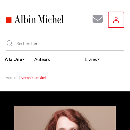
Aller
au
contenu
principal
À la Une
Auteurs
Livres
Accueil
Véronique Olmi