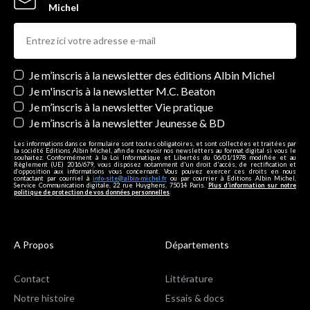
Michel
Newsletters
Je m’inscris à la newsletter des éditions Albin Michel
Je m'inscris à la newsletter M.C. Beaton
Je m’inscris à la newsletter Vie pratique
Je m’inscris à la newsletter Jeunesse & BD
Les informations dans ce formulaire sont toutes obligatoires, et sont collectées et traitées par
la société Editions Albin Michel, afin de recevoir nos newsletters au format digital si vous le
souhaitez. Conformément à la Loi Informatique et Libertés du 06/01/1978 modifiée et au
Règlement (UE) 2016/679, vous disposez notamment d'un droit d'accès, de rectification et
d’opposition aux informations vous concernant. Vous pouvez exercer ces droits en nous
contactant par courriel à
info-site@albin-michel.fr
ou par courrier à Editions Albin Michel,
Service Communication digitale, 22 rue Huyghens, 75014 Paris.
Plus d’information sur notre
politique de protection de vos données personnelles
.
A Propos
Départements
Contact
Littérature
Notre histoire
Essais & docs