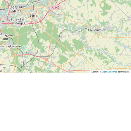
Leaflet | ©
OpenStreetMap
contributors