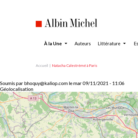
Aller
au
contenu
principal
À la Une
Auteurs
Littérature
Es
Accueil
Natacha Calestrémé à Paris
Soumis par
bhoquy@kaliop.com
le
mar 09/11/2021 - 11:06
Géolocalisation