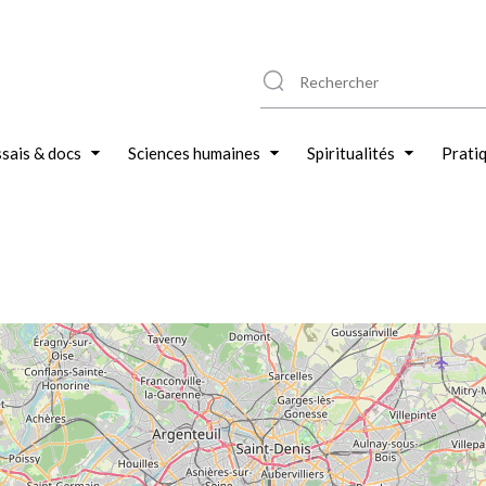
sais & docs
Sciences humaines
Spiritualités
Prati