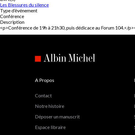
Les Blessures du silence
Type d’événement
Conférence
Description
<p>Conférence de 19h à 21h30, puis dédicace au Forum 104.</p
A Propos
Contact
Notre histoire
Déposer un manuscrit
Espace libraire