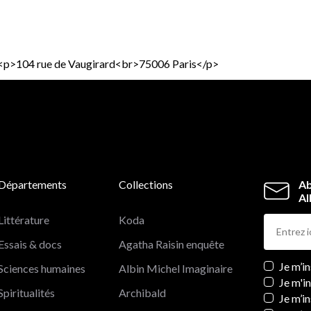
><p>104 rue de Vaugirard<br>75006 Paris</p>
Départements
Collections
Ab
Al
Littérature
Koda
Essais & docs
Agatha Raisin enquête
Newslett
Je m’i
Sciences humaines
Albin Michel Imaginaire
Je m'i
Spiritualités
Archibald
Je m’in