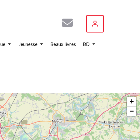
que
Jeunesse
Beaux livres
BD
+
−