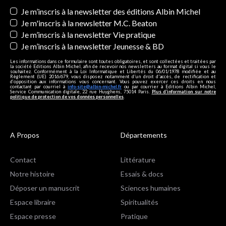
Newsletters
Je m’inscris à la newsletter des éditions Albin Michel
Je m'inscris à la newsletter M.C. Beaton
Je m’inscris à la newsletter Vie pratique
Je m’inscris à la newsletter Jeunesse & BD
Les informations dans ce formulaire sont toutes obligatoires, et sont collectées et traitées par
la société Editions Albin Michel, afin de recevoir nos newsletters au format digital si vous le
souhaitez. Conformément à la Loi Informatique et Libertés du 06/01/1978 modifiée et au
Règlement (UE) 2016/679, vous disposez notamment d'un droit d'accès, de rectification et
d’opposition aux informations vous concernant. Vous pouvez exercer ces droits en nous
contactant par courriel à
info-site@albin-michel.fr
ou par courrier à Editions Albin Michel,
Service Communication digitale, 22 rue Huyghens, 75014 Paris.
Plus d’information sur notre
politique de protection de vos données personnelles
.
A Propos
Départements
Contact
Littérature
Notre histoire
Essais & docs
Déposer un manuscrit
Sciences humaines
Espace libraire
Spiritualités
Espace presse
Pratique