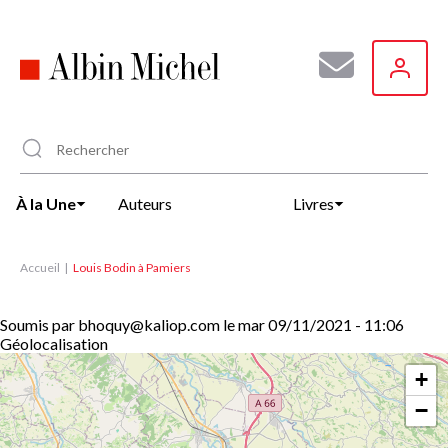
Aller
au
contenu
principal
À la Une
Auteurs
Livres
Accueil
Louis Bodin à Pamiers
Soumis par
bhoquy@kaliop.com
le
mar 09/11/2021 - 11:06
Géolocalisation
+
−