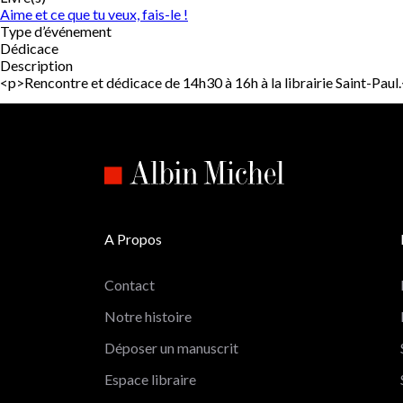
Aime et ce que tu veux, fais-le !
Type d’événement
Dédicace
Description
<p>Rencontre et dédicace de 14h30 à 16h à la librairie Saint-Pa
A Propos
Contact
Notre histoire
Déposer un manuscrit
Espace libraire