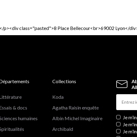
ul.</p><div class="pasted">8 Place Bellecour<br>69002 Lyon</div
Départements
Collections
Ab
Al
Littérature
Koda
Essais & docs
Agatha Raisin enquête
Newslett
Je m’i
Sciences humaines
Albin Michel Imaginaire
Je m'i
Spiritualités
Archibald
Je m’in