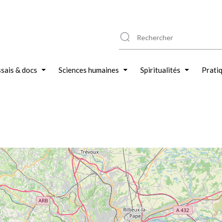
sais & docs
Sciences humaines
Spiritualités
Prati