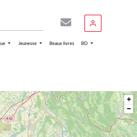
que
Jeunesse
Beaux livres
BD
+
−