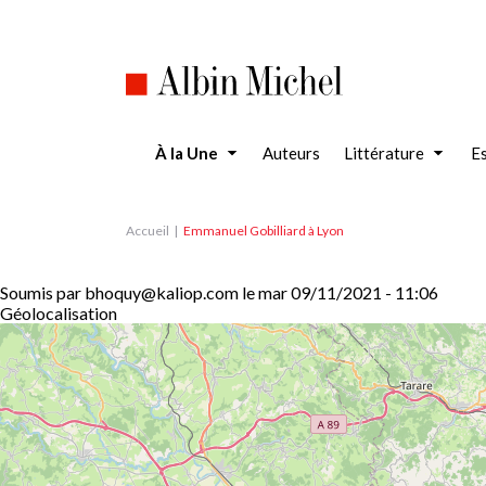
Aller
au
contenu
principal
À la Une
Auteurs
Littérature
Es
Accueil
Emmanuel Gobilliard à Lyon
Soumis par
bhoquy@kaliop.com
le
mar 09/11/2021 - 11:06
Géolocalisation