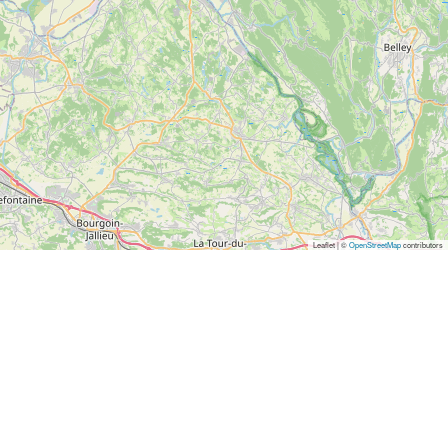
Leaflet | ©
OpenStreetMap
contributors