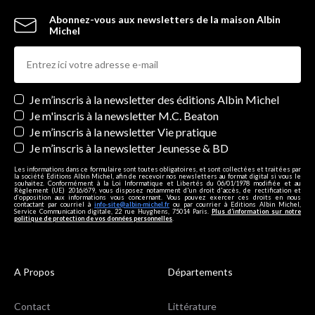
Abonnez-vous aux newsletters de la maison Albin
Michel
Newsletters
Je m’inscris à la newsletter des éditions Albin Michel
Je m'inscris à la newsletter M.C. Beaton
Je m’inscris à la newsletter Vie pratique
Je m’inscris à la newsletter Jeunesse & BD
Les informations dans ce formulaire sont toutes obligatoires, et sont collectées et traitées par
la société Editions Albin Michel, afin de recevoir nos newsletters au format digital si vous le
souhaitez. Conformément à la Loi Informatique et Libertés du 06/01/1978 modifiée et au
Règlement (UE) 2016/679, vous disposez notamment d'un droit d'accès, de rectification et
d’opposition aux informations vous concernant. Vous pouvez exercer ces droits en nous
contactant par courriel à
info-site@albin-michel.fr
ou par courrier à Editions Albin Michel,
Service Communication digitale, 22 rue Huyghens, 75014 Paris.
Plus d’information sur notre
politique de protection de vos données personnelles
.
A Propos
Départements
Contact
Littérature