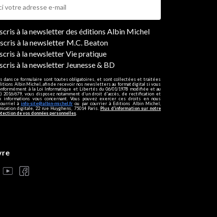
ers
nscris à la newsletter des éditions Albin Michel
nscris à la newsletter M.C. Beaton
scris à la newsletter Vie pratique
nscris à la newsletter Jeunesse & BD
s dans ce formulaire sont toutes obligatoires, et sont collectées et traitées
ditions Albin Michel, afin de recevoir nos newsletters au format digital si vous
onformément à la Loi Informatique et Libertés du 06/01/1978 modifiée et au
 2016/679, vous disposez notamment d'un droit d'accès, de rectification et
ux informations vous concernant. Vous pouvez exercer ces droits en nous
courriel à
info-site@albin-michel.fr
ou par courrier à Editions Albin Michel,
cation digitale, 22 rue Huyghens, 75014 Paris.
Plus d’information sur notre
otection de vos données personnelles
.
vre