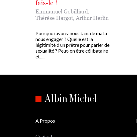
fais-le !
Emmanuel Gobilliard
,
Thérèse Hargot
,
Arthur Herlin
Pourquoi avons-nous tant de mal à
nous engager ? Quelle est la
légitimité d’un prêtre pour parler de
sexualité ? Peut-on être célibataire
et......
A Propos
Contact