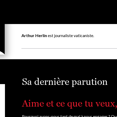
Arthur Herlin
est journaliste vaticaniste.
Sa dernière parution
Aime et ce que tu veux, 
Pourquoi avons-nous tant de mal à nous engager ? Quell