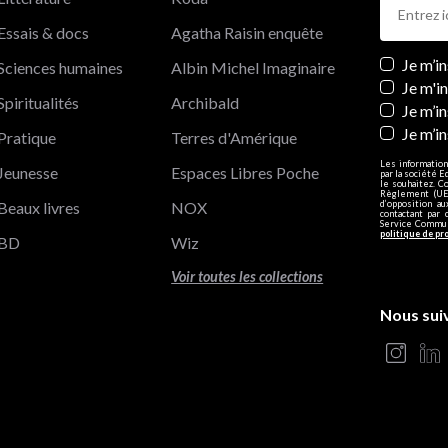
Essais & docs
Agatha Raisin enquête
Newslett
Je m’i
Sciences humaines
Albin Michel Imaginaire
Je m'i
Spiritualités
Archibald
Je m’in
Je m’i
Pratique
Terres d'Amérique
Les information
Jeunesse
Espaces Libres Poche
par la société E
le souhaitez. C
Règlement (UE)
Beaux livres
NOX
d’opposition a
contactant par 
Service Communi
politique de pr
BD
Wiz
Voir toutes les collections
Nous sui
s Options