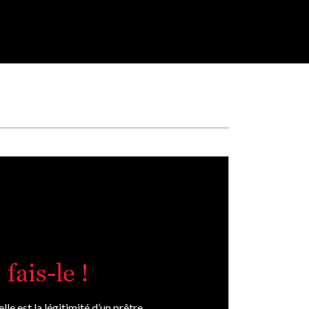
fais-le !
e est la légitimité d’un prêtre