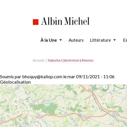
Aller
au
contenu
principal
À la Une
Auteurs
Littérature
Es
Accueil
Natacha Calestrémé à Rennes
Soumis par
bhoquy@kaliop.com
le
mar 09/11/2021 - 11:06
Géolocalisation