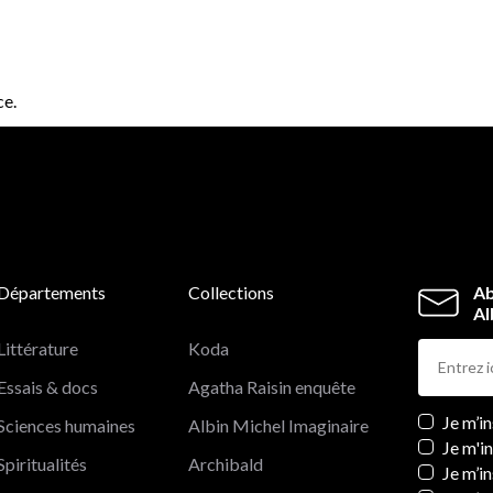
ce.
Départements
Collections
Ab
Al
Littérature
Koda
Essais & docs
Agatha Raisin enquête
Newslett
Je m’i
Sciences humaines
Albin Michel Imaginaire
Je m'i
Spiritualités
Archibald
Je m’in