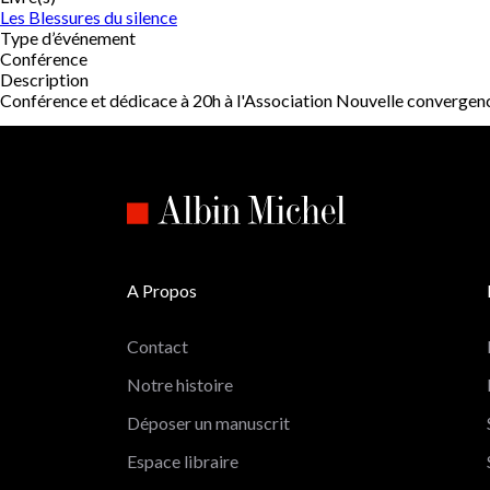
Les Blessures du silence
Type d’événement
Conférence
Description
Conférence et dédicace à 20h à l'Association Nouvelle convergen
A Propos
Contact
Notre histoire
Déposer un manuscrit
Espace libraire