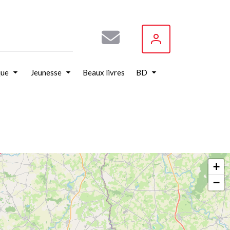
que
Jeunesse
Beaux livres
BD
+
−