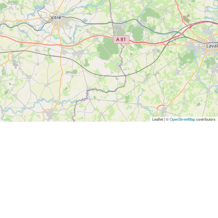
Leaflet | ©
OpenStreetMap
contributors