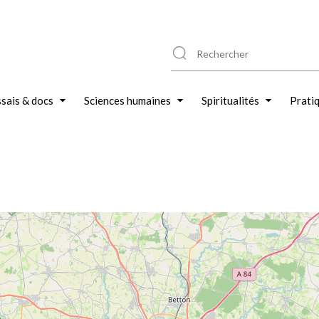
sais & docs
Sciences humaines
Spiritualités
Prati