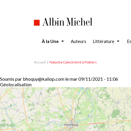
Aller
au
contenu
principal
À la Une
Auteurs
Littérature
Es
Accueil
Natacha Calestrémé à Poitiers
Soumis par
bhoquy@kaliop.com
le
mar 09/11/2021 - 11:06
Géolocalisation