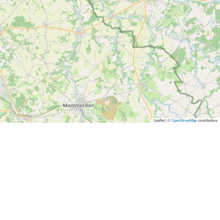
Leaflet | ©
OpenStreetMap
contributors