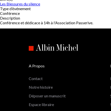
Les Blessures du silence
Type d’événement
Conférence
Description
Conférence et dédicace à 14h à l'Association Passerive.
A Propos
Contact
Notre histoire
Déposer un manuscrit
Espace libraire