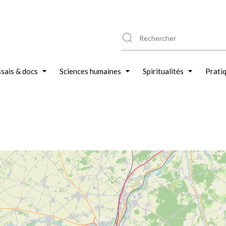
sais & docs
Sciences humaines
Spiritualités
Prati