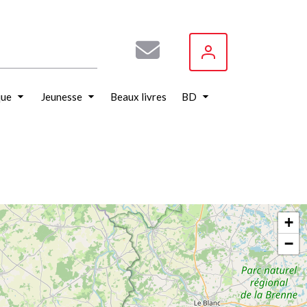
que
Jeunesse
Beaux livres
BD
+
−