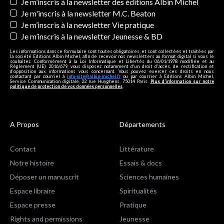
Newsletters
Je m’inscris à la newsletter des éditions Albin Michel
Je m'inscris à la newsletter M.C. Beaton
Je m’inscris à la newsletter Vie pratique
Je m’inscris à la newsletter Jeunesse & BD
Les informations dans ce formulaire sont toutes obligatoires, et sont collectées et traitées par
la société Editions Albin Michel, afin de recevoir nos newsletters au format digital si vous le
souhaitez. Conformément à la Loi Informatique et Libertés du 06/01/1978 modifiée et au
Règlement (UE) 2016/679, vous disposez notamment d'un droit d'accès, de rectification et
d’opposition aux informations vous concernant. Vous pouvez exercer ces droits en nous
contactant par courriel à
info-site@albin-michel.fr
ou par courrier à Editions Albin Michel,
Service Communication digitale, 22 rue Huyghens, 75014 Paris.
Plus d’information sur notre
politique de protection de vos données personnelles
.
A Propos
Départements
Contact
Littérature
Notre histoire
Essais & docs
Déposer un manuscrit
Sciences humaines
Espace libraire
Spiritualités
Espace presse
Pratique
Rights and permissions
Jeunesse