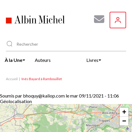
Aller
au
contenu
principal
À la Une
Auteurs
Livres
Accueil
Inès Bayard à Rambouillet
Soumis par
bhoquy@kaliop.com
le
mar 09/11/2021 - 11:06
Géolocalisation
+
−