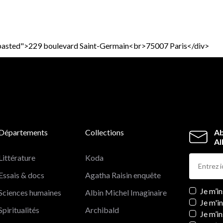
s="pasted">229 boulevard Saint-Germain<br>75007 Paris</div>
Départements
Collections
Ab
Al
Littérature
Koda
Essais & docs
Agatha Raisin enquête
Newslett
Je m’i
Sciences humaines
Albin Michel Imaginaire
Je m'i
Spiritualités
Archibald
Je m’in