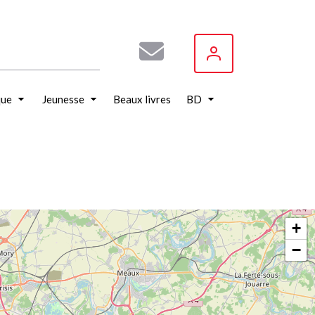
que
Jeunesse
Beaux livres
BD
+
−