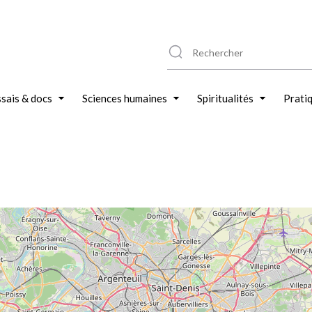
sais & docs
Sciences humaines
Spiritualités
Prati