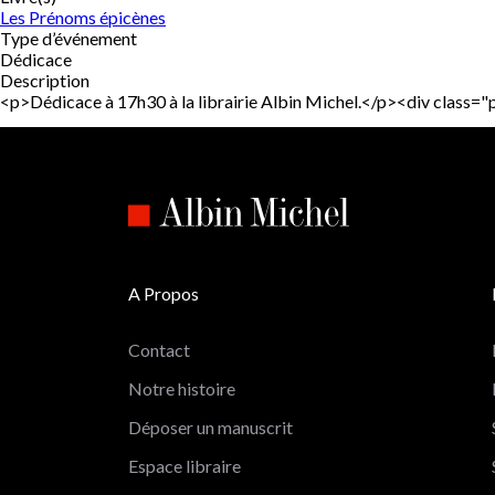
Les Prénoms épicènes
Type d’événement
Dédicace
Description
<p>Dédicace à 17h30 à la librairie Albin Michel.</p><div clas
A Propos
Contact
Notre histoire
Déposer un manuscrit
Espace libraire