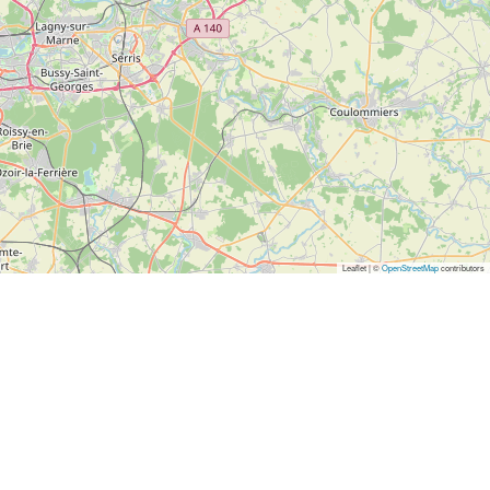
Leaflet | ©
OpenStreetMap
contributors