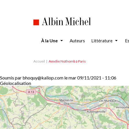
Aller
au
contenu
principal
À la Une
Auteurs
Littérature
Es
Accueil
Amélie Nothomb à Paris
Soumis par
bhoquy@kaliop.com
le
mar 09/11/2021 - 11:06
Géolocalisation