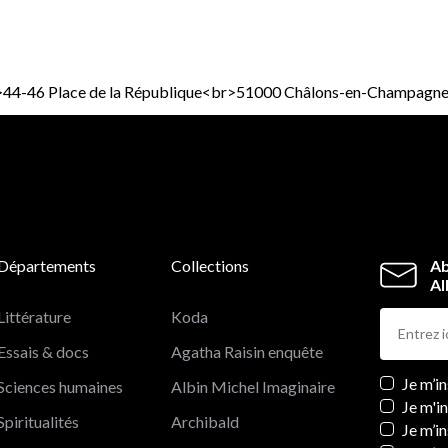
ed">44-46 Place de la République<br>51000 Châlons-en-Champagn
Départements
Collections
Ab
Al
Littérature
Koda
Essais & docs
Agatha Raisin enquête
Newslett
Je m’i
Sciences humaines
Albin Michel Imaginaire
Je m'i
Spiritualités
Archibald
Je m’in