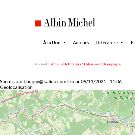
Aller
au
contenu
principal
À la Une
Auteurs
Littérature
Es
Accueil
Amélie Nothomb à Châlons-en-Champagne
Soumis par
bhoquy@kaliop.com
le
mar 09/11/2021 - 11:06
Géolocalisation