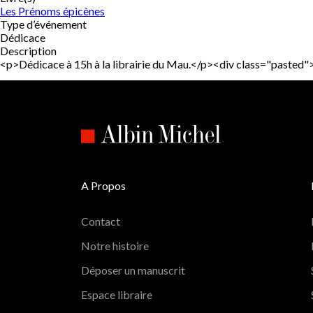
Les Prénoms épicènes
Type d’événement
Dédicace
Description
<p>Dédicace à 15h à la librairie du Mau.</p><div class="past
A Propos
Contact
Notre histoire
Déposer un manuscrit
Espace libraire