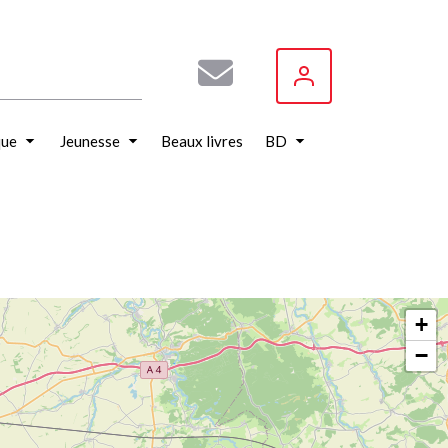
que
Jeunesse
Beaux livres
BD
+
−