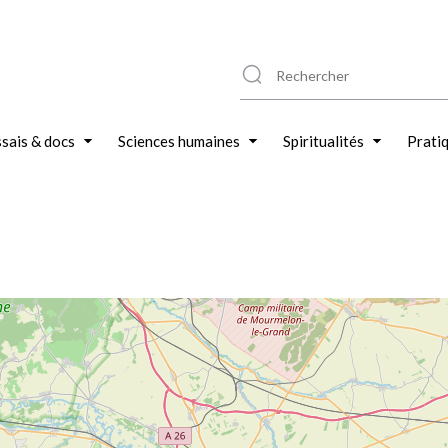
sais & docs
Sciences humaines
Spiritualités
Prati