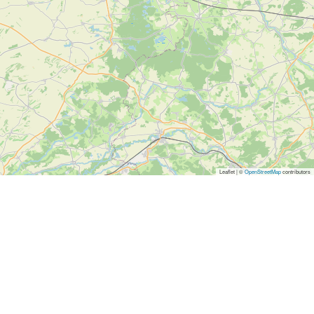
Leaflet | ©
OpenStreetMap
contributors