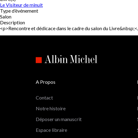
Le Visiteur de minuit
Type d’événement
Salon
Description
<p>Rencontre et dédicace dans le cadre du salon du Livre&nbs
A Propos
Contact
Notre histoire
Déposer un manuscrit
Espace libraire