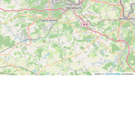
Leaflet | ©
OpenStreetMap
contributors