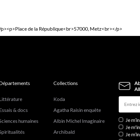
p;</p><p>Place de la République<br>57000, Metz<br></p>
Départements
Collections
Ab
Al
Littérature
Koda
Essais & docs
Agatha Raisin enquête
Newslett
Je m’i
Sciences humaines
Albin Michel Imaginaire
Je m'i
Spiritualités
Archibald
Je m’in