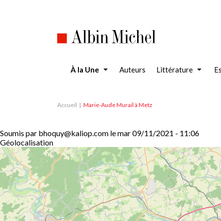
Aller
au
contenu
principal
À la Une
Auteurs
Littérature
Es
Accueil
Marie-Aude Murail à Metz
Soumis par
bhoquy@kaliop.com
le
mar 09/11/2021 - 11:06
Géolocalisation