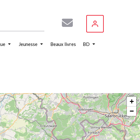
que
Jeunesse
Beaux livres
BD
+
−