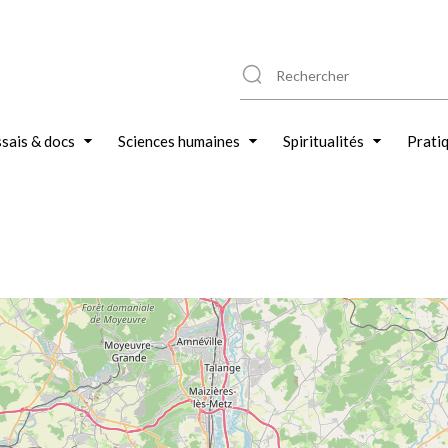
sais & docs
Sciences humaines
Spiritualités
Prati