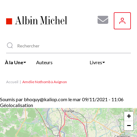
Aller
au
contenu
principal
À la Une
Auteurs
Livres
Accueil
Amélie Nothomb à Avignon
Soumis par
bhoquy@kaliop.com
le
mar 09/11/2021 - 11:06
Géolocalisation
+
−