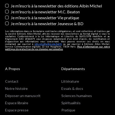
Newsletters
Je m’inscris à la newsletter des éditions Albin Michel
Je m'inscris à la newsletter M.C. Beaton
Je m’inscris à la newsletter Vie pratique
Je m’inscris à la newsletter Jeunesse & BD
Les informations dans ce formulaire sont toutes obligatoires, et sont collectées et traitées par
la société Editions Albin Michel, afin de recevoir nos newsletters au format digital si vous le
souhaitez. Conformément à la Loi Informatique et Libertés du 06/01/1978 modifiée et au
Règlement (UE) 2016/679, vous disposez notamment d'un droit d'accès, de rectification et
d’opposition aux informations vous concernant. Vous pouvez exercer ces droits en nous
contactant par courriel à
info-site@albin-michel.fr
ou par courrier à Editions Albin Michel,
Service Communication digitale, 22 rue Huyghens, 75014 Paris.
Plus d’information sur notre
politique de protection de vos données personnelles
.
A Propos
Départements
Contact
Littérature
Notre histoire
Essais & docs
Déposer un manuscrit
Sciences humaines
Espace libraire
Spiritualités
Espace presse
Pratique